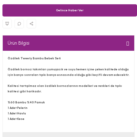
Gelince Haber Ver
Ürün Bilgisi
Özdilek
Tweety
Bambu Bebek Seti
Özdilek bornoz takımları yumuşacık ve suyu hemen içine çeken kalitede olduğu
için banyo sonraları tıpkı banyo esnasında olduğu gibi keyifli devam edecektir.
Kalitesi tartışılmaz olan özdilek bornozlarının modelleri ve renkleri de tıpkı
kalitesi gibi harikadır.
%60 Bambu %40 Pamuk
1 Adet Pelerin
1 Adet Havlu
1 Adet Kese