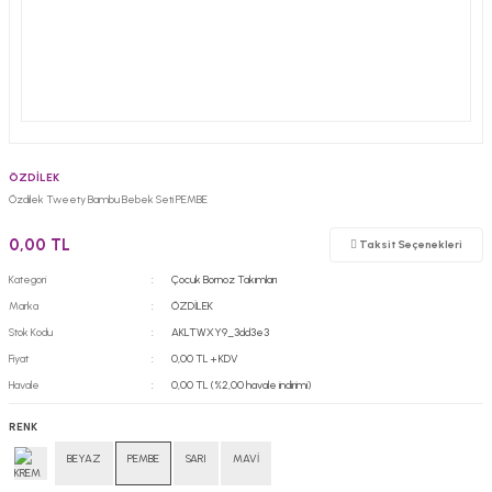
ÖZDİLEK
Özdilek Tweety Bambu Bebek Seti PEMBE
0,00 TL
Taksit Seçenekleri
Kategori
Çocuk Bornoz Takımları
Marka
ÖZDİLEK
Stok Kodu
AKLTWXY9_3dd3e3
Fiyat
0,00 TL + KDV
Havale
0,00 TL (%2,00 havale indirimi)
RENK
BEYAZ
PEMBE
SARI
MAVİ