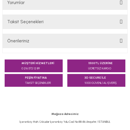
Yorumlar
Taksit Seçenekleri
Bu ürüne ilk yorumu siz yapın!
Önerileriniz
Yorum Yaz
Bu ürünün fiyat bilgisi, resim, ürün açıklamalarında ve diğer
konularda yetersiz gördüğünüz noktaları öneri formunu
MÜŞTERİ HİZMETLERİ
1500TL ÜZERİNE
kullanarak tarafımıza iletebilirsiniz.
0 216 572 12 89
ÜCRETSİZ KARGO
Görüş ve önerileriniz için teşekkür ederiz.
PEŞİN FİYATINA
3D SECURE İLE
TAKSİT SEÇENEKLERİ
%100 GÜVENLİ ALIŞVERİŞ
Ürün resmi kalitesiz, bozuk veya görüntülenemiyor.
Ürün açıklamasında eksik bilgiler bulunuyor.
Ürün bilgilerinde hatalar bulunuyor.
Ürün fiyatı diğer sitelerden daha pahalı.
Mağaza Adresimiz
Bu ürüne benzer farklı alternatifler olmalı.
İçerenköy Mah. Üsküdar İçerenköy Yolu Cad. No:88-86 Ataşehir / İSTANBUL