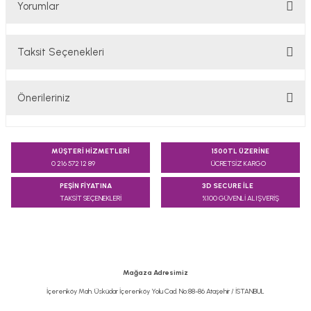
Yorumlar
Taksit Seçenekleri
Bu ürüne ilk yorumu siz yapın!
Önerileriniz
Yorum Yaz
Bu ürünün fiyat bilgisi, resim, ürün açıklamalarında ve diğer
konularda yetersiz gördüğünüz noktaları öneri formunu
MÜŞTERİ HİZMETLERİ
1500TL ÜZERİNE
kullanarak tarafımıza iletebilirsiniz.
0 216 572 12 89
ÜCRETSİZ KARGO
Görüş ve önerileriniz için teşekkür ederiz.
PEŞİN FİYATINA
3D SECURE İLE
TAKSİT SEÇENEKLERİ
%100 GÜVENLİ ALIŞVERİŞ
Ürün resmi kalitesiz, bozuk veya görüntülenemiyor.
Ürün açıklamasında eksik bilgiler bulunuyor.
Ürün bilgilerinde hatalar bulunuyor.
Ürün fiyatı diğer sitelerden daha pahalı.
Mağaza Adresimiz
Bu ürüne benzer farklı alternatifler olmalı.
İçerenköy Mah. Üsküdar İçerenköy Yolu Cad. No:88-86 Ataşehir / İSTANBUL