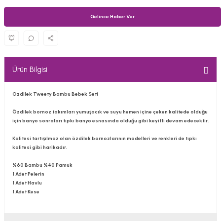
Gelince Haber Ver
Ürün Bilgisi
Özdilek
Tweety
Bambu Bebek Seti
Özdilek bornoz takımları yumuşacık ve suyu hemen içine çeken kalitede olduğu
için banyo sonraları tıpkı banyo esnasında olduğu gibi keyifli devam edecektir.
Kalitesi tartışılmaz olan özdilek bornozlarının modelleri ve renkleri de tıpkı
kalitesi gibi harikadır.
%60 Bambu %40 Pamuk
1 Adet Pelerin
1 Adet Havlu
1 Adet Kese