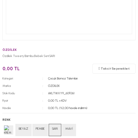
ÖZDİLEK
Özdilek Tweety Bambu Bebek Seti SARI
0,00 TL
Taksit Seçenekleri
Kategori
Çocuk Bornoz Takımları
Marka
ÖZDİLEK
Stok Kodu
AKLTWXY9_60f061
Fiyat
0,00 TL + KDV
Havale
0,00 TL (%2,00 havale indirimi)
RENK
BEYAZ
PEMBE
SARI
MAVİ