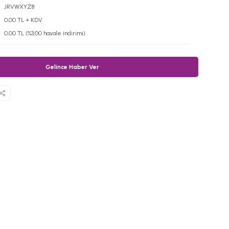
JRVWXYZ8
0,00 TL + KDV
0,00 TL (%3,00 havale indirimi)
Gelince Haber Ver