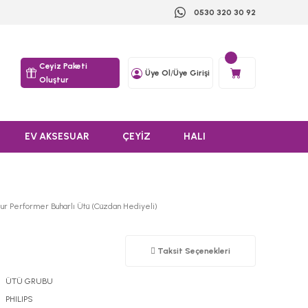
0530 320 30 92
Ceyiz Paketi
Üye Ol
/
Üye Girişi
Oluştur
EV AKSESUAR
ÇEYİZ
HALI
zur Performer Buharlı Ütü (Cüzdan Hediyeli)
Taksit Seçenekleri
ÜTÜ GRUBU
PHILIPS