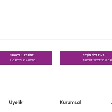
e diğer konularda yetersiz gördüğünüz noktaları öneri formunu kullanarak
1500TL ÜZERİNE
PEŞİN FİYATINA
Bu ürüne ilk yorumu siz yapın!
ÜCRETSİZ KARGO
TAKSİT SEÇENEKLERİ
Yorum Yaz
Üyelik
Kurumsal