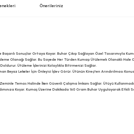
enekleri
Önerileriniz
 Başarılı Sonuçlar Ortaya Koyar. Buhar Çıkışı Sağlayan Özel Tasarımıyla Kum
tüleme Olanağı Sağlar. Bu Sayede Her Türden Kumaşı Ütülemek Olanaklı Hale G
oldurur. Ütüleme İşlerinizi Kolaylıkla Bitirmenizi Sağlar.
nan Beyaz Lekeler İçin Önleyici İşlev Görür. Ütünün Kireçten Arındırılması Konus
eminle Temas Halinde İken Güvenli Çalışma İmkanı Sağlar. Ütüyü Kullanmadı
a Yardımınıza Koşar. Kumaş Üzerine Dakikada 160 Gram Buhar Uygulayarak Etkili 