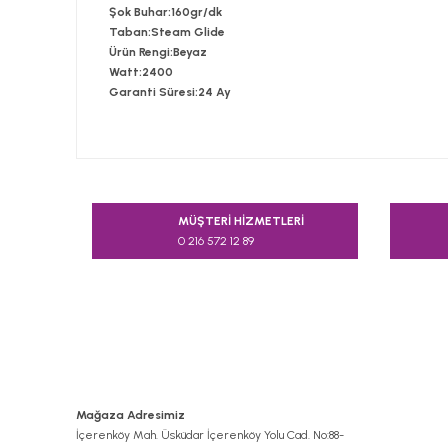
Şok Buhar:
160gr/dk
Taban:
Steam Glide
Ürün Rengi:
Beyaz
Watt:
2400
Garanti Süresi:
24 Ay
Bu ürünün fiyat bilgisi, resim, ürün açıklamalarında v
Görüş ve önerileriniz için teşekkür ederiz.
MÜŞTERİ HİZMETLERİ
0 216 572 12 89
Ürün resmi kalitesiz, bozuk veya görüntülenemiyor.
Ürün açıklamasında eksik bilgiler bulunuyor.
Ürün bilgilerinde hatalar bulunuyor.
Ürün fiyatı diğer sitelerden daha pahalı.
Bu ürüne benzer farklı alternatifler olmalı.
Mağaza Adresimiz
İçerenköy Mah. Üsküdar İçerenköy Yolu Cad. No:88-