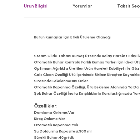
Ürün Bilgisi
Yorumlar
Taksit Seç
Bütün Kumaşlar İçin Etkili Ütüleme Olanağı
Steam Glide Tabanı Kumaş Üzerinde Kolay Hareket Edişi İle
Otomatik Buhar Kontrolü Farklı Kumaş Türleri İçin İdeal Ü
Optimum Ağırlıkta Üretilen Ürün Hareket Kabiliyeti İle Göz D
Calc Clean Özelliği Ütü İçerisinde Biriken Kireçten Kaynakla
Sırasında Lekelenmesini Önler.
Otomatik Kapanma Özelliği, Ütü Bekleme Alanında Ya Da Z
Şok Buhar Özelliği İnatçı Kırışıklıklarla Karşılaştığınızd
Özellikler:
Damlama Önleme:
Var
Kireç Önleme:
Var
Otomatik Kapanma:
Yok
Su Doldurma Kapasitesi:
300 ml
Sürekli Buhar:
40gr/dk