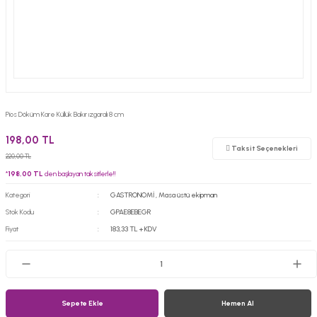
Pios Döküm Kare Küllük Bakır ızgaralı 8 cm
198,00 TL
Taksit Seçenekleri
220,00 TL
*
198,00 TL
den başlayan taksitlerle!!
Kategori
GASTRONOMİ
,
Masa üstü ekipman
Stok Kodu
GPAE8EBEGR
Fiyat
183,33 TL + KDV
Sepete Ekle
Hemen Al