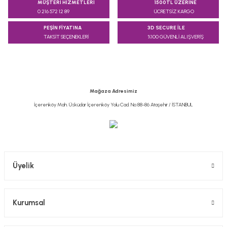
MÜŞTERİ HİZMETLERİ
1500TL ÜZERİNE
kullanarak tarafımıza iletebilirsiniz.
0 216 572 12 89
ÜCRETSİZ KARGO
Görüş ve önerileriniz için teşekkür ederiz.
PEŞİN FİYATINA
3D SECURE İLE
TAKSİT SEÇENEKLERİ
%100 GÜVENLİ ALIŞVERİŞ
Ürün resmi kalitesiz, bozuk veya görüntülenemiyor.
Ürün açıklamasında eksik bilgiler bulunuyor.
Ürün bilgilerinde hatalar bulunuyor.
Ürün fiyatı diğer sitelerden daha pahalı.
Mağaza Adresimiz
Bu ürüne benzer farklı alternatifler olmalı.
İçerenköy Mah. Üsküdar İçerenköy Yolu Cad. No:88-86 Ataşehir / İSTANBUL
Gönder
Üyelik
Kurumsal