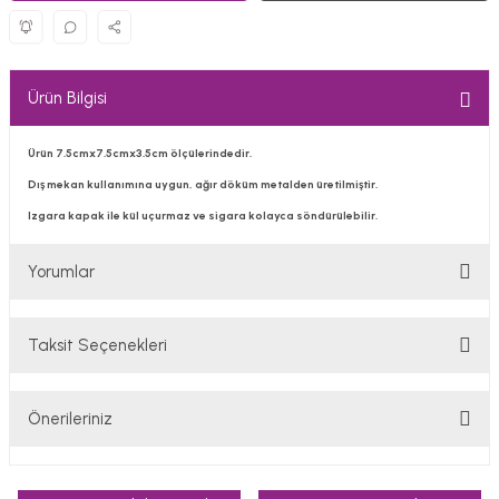
Ürün Bilgisi
Ürün 7.5cmx7.5cmx3.5cm ölçülerindedir.
Dış mekan kullanımına uygun, ağır döküm metalden üretilmiştir.
Izgara kapak ile kül uçurmaz ve sigara kolayca söndürülebilir.
Yorumlar
Taksit Seçenekleri
Bu ürüne ilk yorumu siz yapın!
Önerileriniz
Yorum Yaz
Bu ürünün fiyat bilgisi, resim, ürün açıklamalarında ve diğer
konularda yetersiz gördüğünüz noktaları öneri formunu