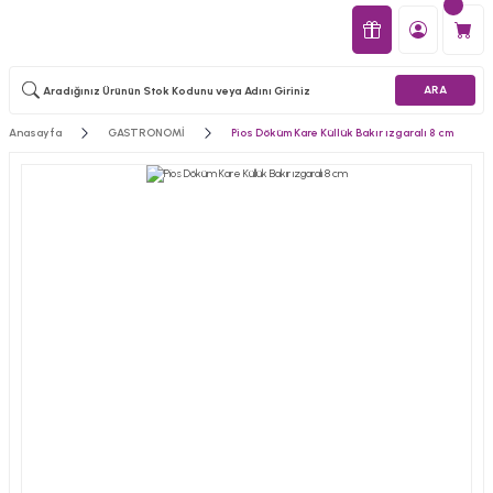
ARA
Anasayfa
GASTRONOMİ
Pios Döküm Kare Küllük Bakır ızgaralı 8 cm