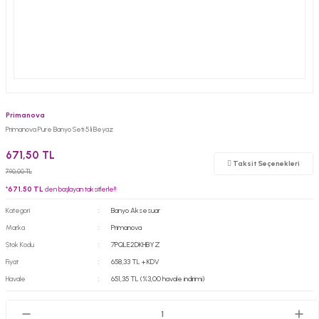
Primanova
Primanova Pure Banyo Seti 5 li Beyaz
671,50 TL
Taksit Seçenekleri
790,00 TL
*
671,50 TL
den başlayan taksitlerle!!
Kategori
Banyo Aksesuar
Marka
Primanova
Stok Kodu
7PQLE2DKHBYZ
Fiyat
658,33 TL + KDV
Havale
651,35 TL (%3,00 havale indirimi)