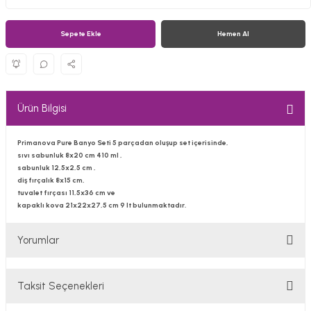
Sepete Ekle
Hemen Al
Ürün Bilgisi
Primanova Pure Banyo Seti 5 parçadan oluşup set içerisinde,
sıvı sabunluk 8x20 cm 410 ml ,
sabunluk 12,5x2,5 cm ,
diş fırçalık 8x15 cm,
tuvalet fırçası 11,5x36 cm ve
kapaklı kova 21x22x27,5 cm 9 lt bulunmaktadır.
Yorumlar
Taksit Seçenekleri
Bu ürüne ilk yorumu siz yapın!