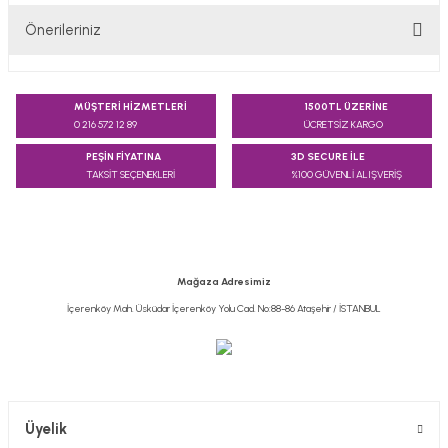
Önerileriniz
Yorum Yaz
Bu ürünün fiyat bilgisi, resim, ürün açıklamalarında ve diğer
konularda yetersiz gördüğünüz noktaları öneri formunu
MÜŞTERİ HİZMETLERİ
1500TL ÜZERİNE
kullanarak tarafımıza iletebilirsiniz.
0 216 572 12 89
ÜCRETSİZ KARGO
Görüş ve önerileriniz için teşekkür ederiz.
PEŞİN FİYATINA
3D SECURE İLE
TAKSİT SEÇENEKLERİ
%100 GÜVENLİ ALIŞVERİŞ
Ürün resmi kalitesiz, bozuk veya görüntülenemiyor.
Ürün açıklamasında eksik bilgiler bulunuyor.
Ürün bilgilerinde hatalar bulunuyor.
Ürün fiyatı diğer sitelerden daha pahalı.
Mağaza Adresimiz
Bu ürüne benzer farklı alternatifler olmalı.
İçerenköy Mah. Üsküdar İçerenköy Yolu Cad. No:88-86 Ataşehir / İSTANBUL
Gönder
Üyelik