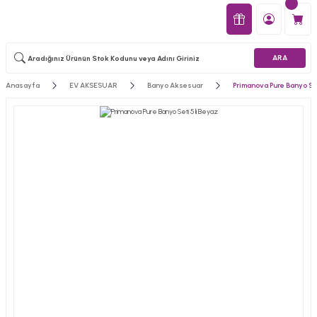
ARA
Anasayfa
EV AKSESUAR
Banyo Aksesuar
Primanova Pure Banyo Set