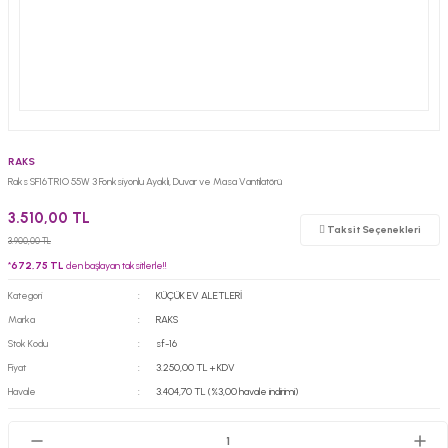
RAKS
Raks SF16TRIO 55W 3 Fonksiyonlu Ayaklı, Duvar ve Masa Vantilatörü
3.510,00 TL
Taksit Seçenekleri
3.900,00 TL
*
672,75 TL
den başlayan taksitlerle!!
Kategori
KÜÇÜK EV ALETLERİ
Marka
RAKS
Stok Kodu
sf-16
Fiyat
3.250,00 TL + KDV
Havale
3.404,70 TL (%3,00 havale indirimi)