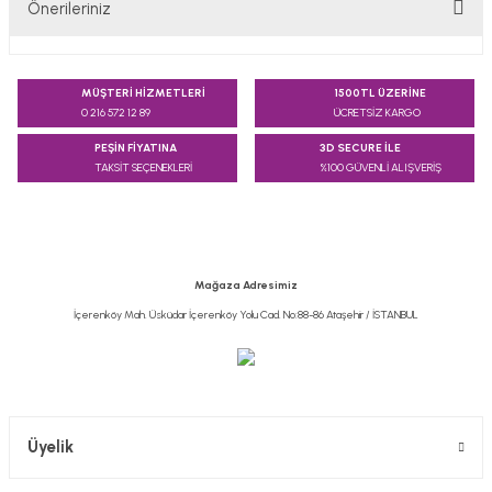
Önerileriniz
Yorum Yaz
Bu ürünün fiyat bilgisi, resim, ürün açıklamalarında ve diğer
konularda yetersiz gördüğünüz noktaları öneri formunu
MÜŞTERİ HİZMETLERİ
1500TL ÜZERİNE
kullanarak tarafımıza iletebilirsiniz.
0 216 572 12 89
ÜCRETSİZ KARGO
Görüş ve önerileriniz için teşekkür ederiz.
PEŞİN FİYATINA
3D SECURE İLE
TAKSİT SEÇENEKLERİ
%100 GÜVENLİ ALIŞVERİŞ
Ürün resmi kalitesiz, bozuk veya görüntülenemiyor.
Ürün açıklamasında eksik bilgiler bulunuyor.
Ürün bilgilerinde hatalar bulunuyor.
Ürün fiyatı diğer sitelerden daha pahalı.
Mağaza Adresimiz
Bu ürüne benzer farklı alternatifler olmalı.
İçerenköy Mah. Üsküdar İçerenköy Yolu Cad. No:88-86 Ataşehir / İSTANBUL
Gönder
Üyelik