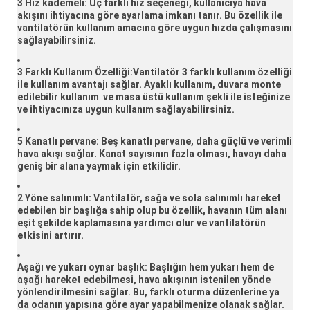
3 Hız kademeli
: Üç farklı hız seçeneği, kullanıcıya hava
akışını ihtiyacına göre ayarlama imkanı tanır. Bu özellik ile
vantilatörün kullanım amacına göre uygun hızda çalışmasını
sağlayabilirsiniz.
3 Farklı Kullanım Özelliği:
Vantilatör 3 farklı kullanım özelliği
ile kullanım avantajı sağlar. Ayaklı kullanım, duvara monte
edilebilir kullanım ve masa üstü kullanım şekli ile isteğinize
ve ihtiyacınıza uygun kullanım sağlayabilirsiniz.
5 Kanatlı pervane
: Beş kanatlı pervane, daha güçlü ve verimli
hava akışı sağlar. Kanat sayısının fazla olması, havayı daha
geniş bir alana yaymak için etkilidir.
2 Yöne salınımlı
: Vantilatör, sağa ve sola salınımlı hareket
edebilen bir başlığa sahip olup bu özellik, havanın tüm alanı
eşit şekilde kaplamasına yardımcı olur ve vantilatörün
etkisini artırır.
Aşağı ve yukarı oynar başlık
: Başlığın hem yukarı hem de
aşağı hareket edebilmesi, hava akışının istenilen yönde
yönlendirilmesini sağlar. Bu, farklı oturma düzenlerine ya
da odanın yapısına göre ayar yapabilmenize olanak sağlar.