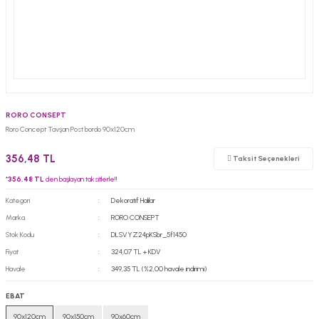
RORO CONSEPT
Roro Concept Tavşan Post bordo 90x120cm
356,48 TL
Taksit Seçenekleri
*
356,48 TL
den başlayan taksitlerle!!
Kategori
Dekoratif Halılar
Marka
RORO CONSEPT
Stok Kodu
DLSVYZ24pKSbr_5f1450
Fiyat
324,07 TL + KDV
Havale
349,35 TL (%2,00 havale indirimi)
EBAT
90x120cm
90x150cm
90x60cm