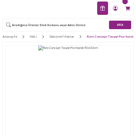
ARA
Anasayfa
HALI
Dekoratif Halılar
Roro Concept Tavşan Post bordo