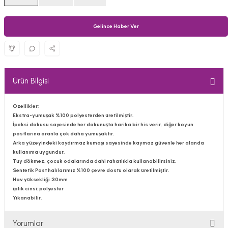
Gelince Haber Ver
Ürün Bilgisi
Özellikler:
Ekstra-yumuşak %100 polyesterden üretilmiştir.
İpeksi dokusu sayesinde her dokunuşta harika bir his verir, diğer koyun
postlarına oranla çok daha yumuşaktır.
Arka yüzeyindeki kaydırmaz kumaşı sayesinde kaymaz güvenle her alanda
kullanıma uygundur.
Tüy dökmez, çocuk odalarında dahi rahatlıkla kullanabilirsiniz.
Sentetik Post halılarımız %100 çevre dostu olarak üretilmiştir.
Hav yüksekliği :30mm
iplik cinsi: polyester
Yıkanabilir.
Yorumlar