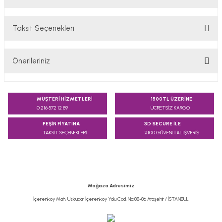
Taksit Seçenekleri
Bu ürüne ilk yorumu siz yapın!
Önerileriniz
Yorum Yaz
Bu ürünün fiyat bilgisi, resim, ürün açıklamalarında ve diğer
konularda yetersiz gördüğünüz noktaları öneri formunu
MÜŞTERİ HİZMETLERİ
1500TL ÜZERİNE
kullanarak tarafımıza iletebilirsiniz.
0 216 572 12 89
ÜCRETSİZ KARGO
Görüş ve önerileriniz için teşekkür ederiz.
PEŞİN FİYATINA
3D SECURE İLE
TAKSİT SEÇENEKLERİ
%100 GÜVENLİ ALIŞVERİŞ
Ürün resmi kalitesiz, bozuk veya görüntülenemiyor.
Ürün açıklamasında eksik bilgiler bulunuyor.
Ürün bilgilerinde hatalar bulunuyor.
Ürün fiyatı diğer sitelerden daha pahalı.
Mağaza Adresimiz
Bu ürüne benzer farklı alternatifler olmalı.
İçerenköy Mah. Üsküdar İçerenköy Yolu Cad. No:88-86 Ataşehir / İSTANBUL