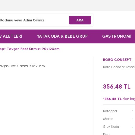
ARA
V ALETLERİ
YATAK ODA & BEBE GRUP
GASTRONOMİ
ept Tavşan Post Kırmızı 90x120cm
RORO CONSEPT
Roro Concept Tavşa
356,48 TL
*
356,48 TL
den başl
Kategori
Marka
Stok Kodu
Fiyat