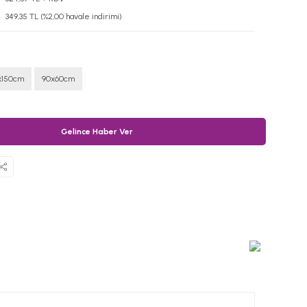
349,35 TL (%2,00 havale indirimi)
x150cm
90x60cm
Gelince Haber Ver