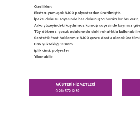
Özellikler:
Ekstra-yumuşak %100 polyesterden üretilmiştir.
İpeksi dokusu sayesinde her dokunuşta harika bir his verir
Arka yüzeyindeki kaydırmaz kumaşı sayesinde kaymaz güv
Tüy dökmez, çocuk odalarında dahi rahatlıkla kullanabilirs
Sentetik Post halılarımız %100 çevre dostu olarak üretilmiş
Hav yüksekliği :30mm
iplik cinsi: polyester
Yıkanabilir.
Bu ürünün fiyat bilgisi, resim, ürün açıklamalarında v
Görüş ve önerileriniz için teşekkür ederiz.
MÜŞTERİ HİZMETLERİ
0 216 572 12 89
Ürün resmi kalitesiz, bozuk veya görüntülenemiyor.
Ürün açıklamasında eksik bilgiler bulunuyor.
Ürün bilgilerinde hatalar bulunuyor.
Ürün fiyatı diğer sitelerden daha pahalı.
Bu ürüne benzer farklı alternatifler olmalı.