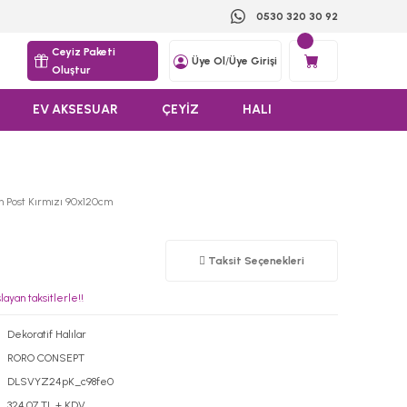
0530 320 30 92
Ceyiz Paketi
Üye Ol
/
Üye Girişi
Oluştur
EV AKSESUAR
ÇEYİZ
HALI
n Post Kırmızı 90x120cm
Taksit Seçenekleri
ayan taksitlerle!!
Dekoratif Halılar
RORO CONSEPT
DLSVYZ24pK_c98fe0
324,07 TL + KDV