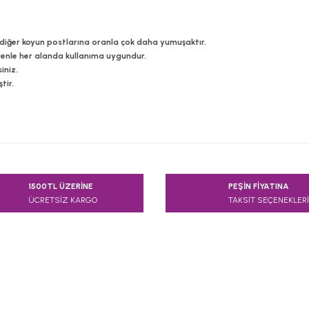
, diğer koyun postlarına oranla çok daha yumuşaktır.
enle her alanda kullanıma uygundur.
iniz.
tir.
e diğer konularda yetersiz gördüğünüz noktaları öneri formunu kullanarak
1500TL ÜZERİNE
PEŞİN FİYATINA
Bu ürüne ilk yorumu siz yapın!
ÜCRETSİZ KARGO
TAKSİT SEÇENEKLERİ
Yorum Yaz