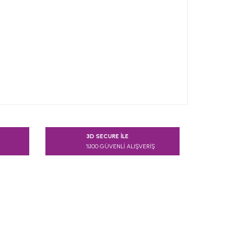
 tarafımıza iletebilirsiniz.
3D SECURE İLE
%100 GÜVENLİ ALIŞVERİŞ