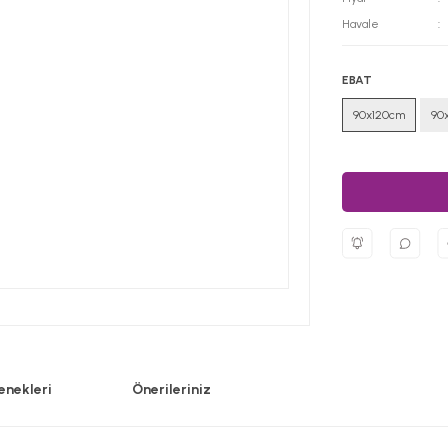
Havale
EBAT
90x120cm
90
enekleri
Önerileriniz