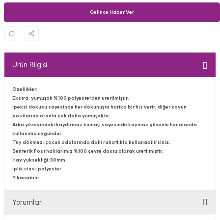
Gelince Haber Ver
Ürün Bilgisi
Özellikler:
Ekstra-yumuşak %100 polyesterden üretilmiştir.
İpeksi dokusu sayesinde her dokunuşta harika bir his verir, diğer koyun
postlarına oranla çok daha yumuşaktır.
Arka yüzeyindeki kaydırmaz kumaşı sayesinde kaymaz güvenle her alanda
kullanıma uygundur.
Tüy dökmez, çocuk odalarında dahi rahatlıkla kullanabilirsiniz.
Sentetik Post halılarımız %100 çevre dostu olarak üretilmiştir.
Hav yüksekliği :30mm
iplik cinsi: polyester
Yıkanabilir.
Yorumlar