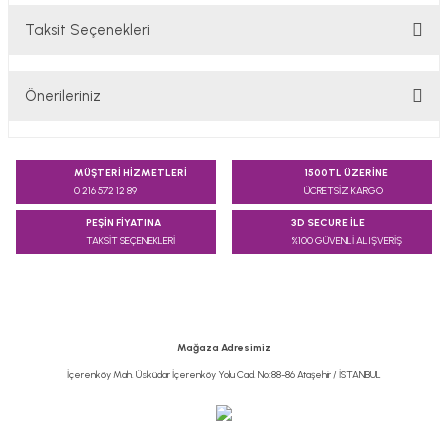
Taksit Seçenekleri
Bu ürüne ilk yorumu siz yapın!
Önerileriniz
Yorum Yaz
Bu ürünün fiyat bilgisi, resim, ürün açıklamalarında ve diğer
konularda yetersiz gördüğünüz noktaları öneri formunu
MÜŞTERİ HİZMETLERİ
1500TL ÜZERİNE
kullanarak tarafımıza iletebilirsiniz.
0 216 572 12 89
ÜCRETSİZ KARGO
Görüş ve önerileriniz için teşekkür ederiz.
PEŞİN FİYATINA
3D SECURE İLE
TAKSİT SEÇENEKLERİ
%100 GÜVENLİ ALIŞVERİŞ
Ürün resmi kalitesiz, bozuk veya görüntülenemiyor.
Ürün açıklamasında eksik bilgiler bulunuyor.
Ürün bilgilerinde hatalar bulunuyor.
Ürün fiyatı diğer sitelerden daha pahalı.
Mağaza Adresimiz
Bu ürüne benzer farklı alternatifler olmalı.
İçerenköy Mah. Üsküdar İçerenköy Yolu Cad. No:88-86 Ataşehir / İSTANBUL