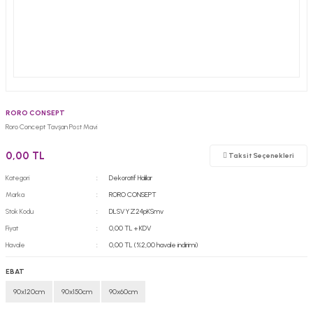
RORO CONSEPT
Roro Concept Tavşan Post Mavi
0,00 TL
Taksit Seçenekleri
Kategori
Dekoratif Halılar
Marka
RORO CONSEPT
Stok Kodu
DLSVYZ24pKSmv
Fiyat
0,00 TL + KDV
Havale
0,00 TL (%2,00 havale indirimi)
EBAT
90x120cm
90x150cm
90x60cm