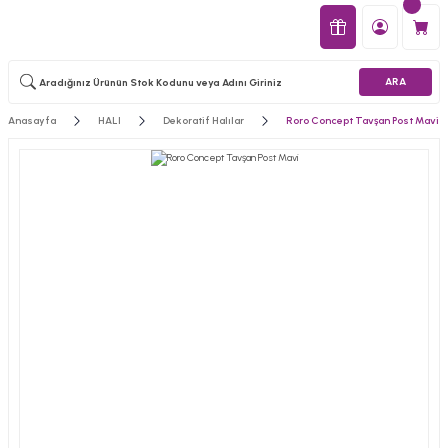
ARA
Anasayfa
HALI
Dekoratif Halılar
Roro Concept Tavşan Post Mavi