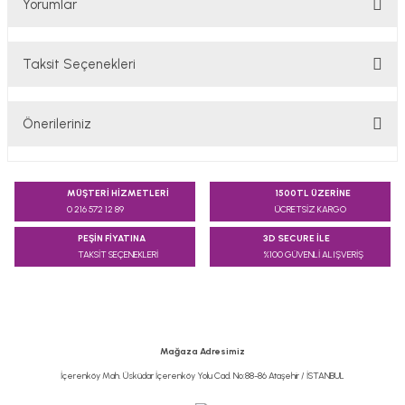
Yorumlar
Taksit Seçenekleri
Bu ürüne ilk yorumu siz yapın!
Önerileriniz
Yorum Yaz
Bu ürünün fiyat bilgisi, resim, ürün açıklamalarında ve diğer
konularda yetersiz gördüğünüz noktaları öneri formunu
MÜŞTERİ HİZMETLERİ
1500TL ÜZERİNE
kullanarak tarafımıza iletebilirsiniz.
0 216 572 12 89
ÜCRETSİZ KARGO
Görüş ve önerileriniz için teşekkür ederiz.
PEŞİN FİYATINA
3D SECURE İLE
TAKSİT SEÇENEKLERİ
%100 GÜVENLİ ALIŞVERİŞ
Ürün resmi kalitesiz, bozuk veya görüntülenemiyor.
Ürün açıklamasında eksik bilgiler bulunuyor.
Ürün bilgilerinde hatalar bulunuyor.
Ürün fiyatı diğer sitelerden daha pahalı.
Mağaza Adresimiz
Bu ürüne benzer farklı alternatifler olmalı.
İçerenköy Mah. Üsküdar İçerenköy Yolu Cad. No:88-86 Ataşehir / İSTANBUL