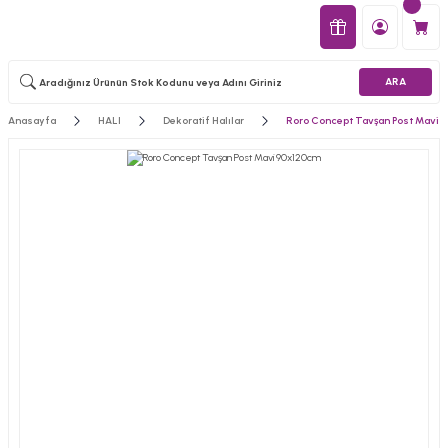
ARA
Anasayfa
HALI
Dekoratif Halılar
Roro Concept Tavşan Post Mavi 