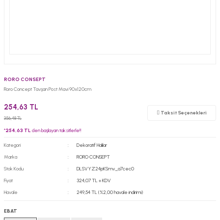
RORO CONSEPT
Roro Concept Tavşan Post Mavi 90x120cm
254,63 TL
Taksit Seçenekleri
356,48 TL
*
254,63 TL
den başlayan taksitlerle!!
Kategori
Dekoratif Halılar
Marka
RORO CONSEPT
Stok Kodu
DLSVYZ24pKSmv_a7cec0
Fiyat
324,07 TL + KDV
Havale
249,54 TL (%2,00 havale indirimi)
EBAT