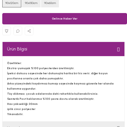
90x120cm
90x150cm
90x60cm
Gelince Haber Ver
Ürün Bilgisi
Özellikler:
Ekstra-yumuşak %100 polyesterden üretilmiştir.
İpeksi dokusu sayesinde her dokunuşta harika bir his verir, diğer koyun
postlarına oranla çok daha yumuşaktır.
Arka yüzeyindeki kaydırmaz kumaşı sayesinde kaymaz güvenle her alanda
kullanıma uygundur.
Tüy dökmez, çocuk odalarında dahi rahatlıkla kullanabilirsiniz.
Sentetik Post halılarımız %100 çevre dostu olarak üretilmiştir.
Hav yüksekliği :30mm
iplik cinsi: polyester
Yıkanabilir.