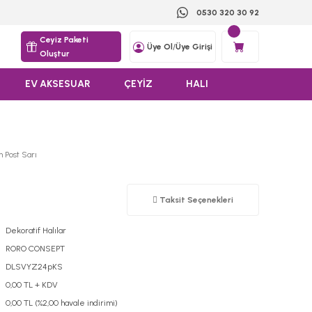
0530 320 30 92
Ceyiz Paketi
Üye Ol
/
Üye Girişi
Oluştur
EV AKSESUAR
ÇEYİZ
HALI
 Post Sarı
Taksit Seçenekleri
Dekoratif Halılar
RORO CONSEPT
DLSVYZ24pKS
0,00 TL + KDV
0,00 TL (%2,00 havale indirimi)