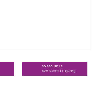
 tarafımıza iletebilirsiniz.
3D SECURE İLE
%100 GÜVENLİ ALIŞVERİŞ