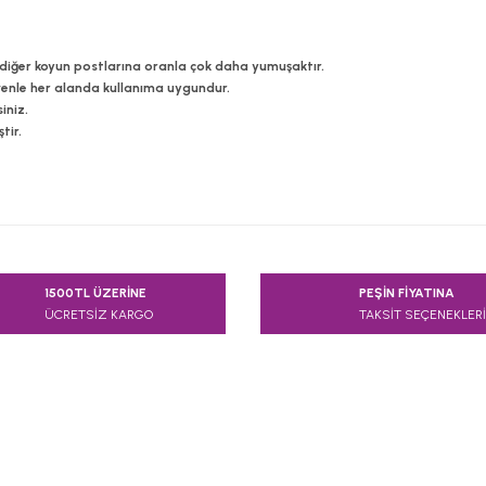
, diğer koyun postlarına oranla çok daha yumuşaktır.
enle her alanda kullanıma uygundur.
iniz.
tir.
e diğer konularda yetersiz gördüğünüz noktaları öneri formunu kullanarak
1500TL ÜZERİNE
PEŞİN FİYATINA
Bu ürüne ilk yorumu siz yapın!
ÜCRETSİZ KARGO
TAKSİT SEÇENEKLERİ
Yorum Yaz