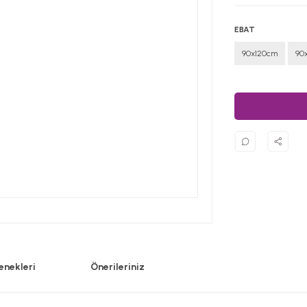
EBAT
90x120cm
90
enekleri
Önerileriniz