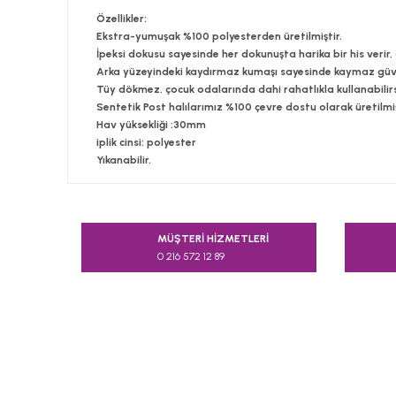
Özellikler:
Ekstra-yumuşak %100 polyesterden üretilmiştir.
İpeksi dokusu sayesinde her dokunuşta harika bir his verir
Arka yüzeyindeki kaydırmaz kumaşı sayesinde kaymaz güv
Tüy dökmez, çocuk odalarında dahi rahatlıkla kullanabilirs
Sentetik Post halılarımız %100 çevre dostu olarak üretilmiş
Hav yüksekliği :30mm
iplik cinsi: polyester
Yıkanabilir.
Bu ürünün fiyat bilgisi, resim, ürün açıklamalarında v
Görüş ve önerileriniz için teşekkür ederiz.
MÜŞTERİ HİZMETLERİ
0 216 572 12 89
Ürün resmi kalitesiz, bozuk veya görüntülenemiyor.
Ürün açıklamasında eksik bilgiler bulunuyor.
Ürün bilgilerinde hatalar bulunuyor.
Ürün fiyatı diğer sitelerden daha pahalı.
Bu ürüne benzer farklı alternatifler olmalı.