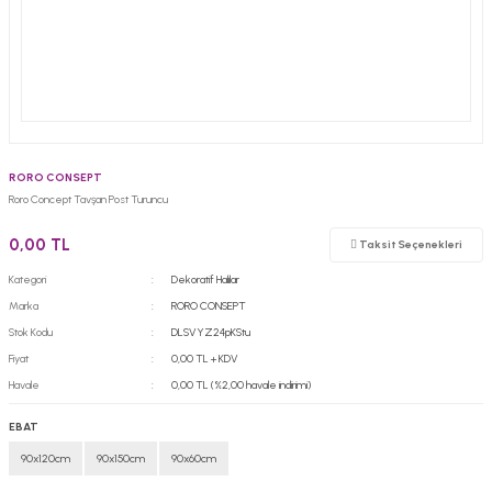
RORO CONSEPT
Roro Concept Tavşan Post Turuncu
0,00 TL
Taksit Seçenekleri
Kategori
Dekoratif Halılar
Marka
RORO CONSEPT
Stok Kodu
DLSVYZ24pKStu
Fiyat
0,00 TL + KDV
Havale
0,00 TL (%2,00 havale indirimi)
EBAT
90x120cm
90x150cm
90x60cm