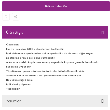
Gelince Haber Ver
Ürün Bilgisi
Özellikler:
Ekstra-yumuşak %100 polyesterden üretilmiştir.
İpeksi dokusu sayesinde her dokunuşta harika bir his verir, diğer koyun
postlarına oranla çok daha yumuşaktır.
Arka yüzeyindeki kaydırmaz kumaşı sayesinde kaymaz güvenle her alanda
kullanıma uygundur.
Tüy dökmez, çocuk odalarında dahi rahatlıkla kullanabilirsiniz.
Sentetik Post halılarımız %100 çevre dostu olarak üretilmiştir.
Hav yüksekliği :30mm
iplik cinsi: polyester
Yıkanabilir.
Yorumlar