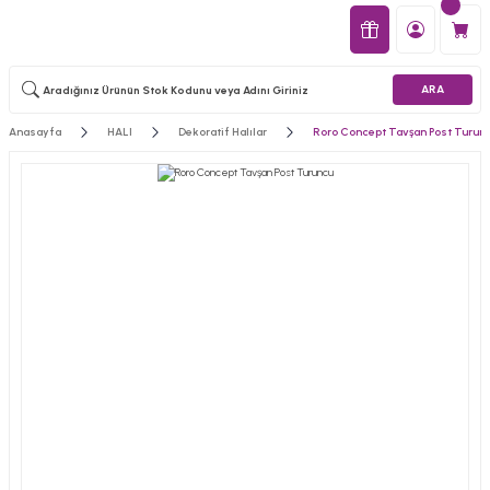
ARA
Anasayfa
HALI
Dekoratif Halılar
Roro Concept Tavşan Post Turun