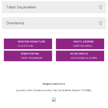
Taksit Seçenekleri
Bu ürüne ilk yorumu siz yapın!
Önerileriniz
Yorum Yaz
Bu ürünün fiyat bilgisi, resim, ürün açıklamalarında ve diğer
konularda yetersiz gördüğünüz noktaları öneri formunu
MÜŞTERİ HİZMETLERİ
1500TL ÜZERİNE
kullanarak tarafımıza iletebilirsiniz.
0 216 572 12 89
ÜCRETSİZ KARGO
Görüş ve önerileriniz için teşekkür ederiz.
PEŞİN FİYATINA
3D SECURE İLE
TAKSİT SEÇENEKLERİ
%100 GÜVENLİ ALIŞVERİŞ
Ürün resmi kalitesiz, bozuk veya görüntülenemiyor.
Ürün açıklamasında eksik bilgiler bulunuyor.
Ürün bilgilerinde hatalar bulunuyor.
Ürün fiyatı diğer sitelerden daha pahalı.
Mağaza Adresimiz
Bu ürüne benzer farklı alternatifler olmalı.
İçerenköy Mah. Üsküdar İçerenköy Yolu Cad. No:88-86 Ataşehir / İSTANBUL