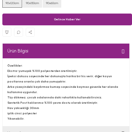
90x120cm
90x150cm
90x60cm
Gelince Haber Ver
Ürün Bilgisi
Özellikler:
Ekstra-yumuşak %100 polyesterden üretilmiştir.
İpeksi dokusu sayesinde her dokunuşta harika bir his verir, diğer koyun
postlarına oranla çok daha yumuşaktır.
Arka yüzeyindeki kaydırmaz kumaşı sayesinde kaymaz güvenle her alanda
kullanıma uygundur.
Tüy dökmez, çocuk odalarında dahi rahatlıkla kullanabilirsiniz.
Sentetik Post halılarımız %100 çevre dostu olarak üretilmiştir.
Hav yüksekliği :30mm
iplik cinsi: polyester
Yıkanabilir.