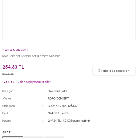
RORO CONSEPT
Roro Concept Tavşan Post Kiremit 90x120cm
254,63 TL
Taksit Seçenekleri
356,48 TL
*
254,63 TL
den başlayan taksitlerle!!
Kategori
Dekoratif Halılar
Marka
RORO CONSEPT
Stok Kodu
DLSVYZ24pt_42f390
Fiyat
324,07 TL + KDV
Havale
249,54 TL (%2,00 havale indirimi)
EBAT