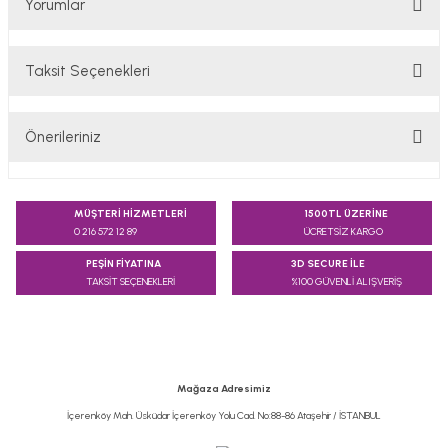
Yorumlar
Taksit Seçenekleri
Bu ürüne ilk yorumu siz yapın!
Önerileriniz
Yorum Yaz
Bu ürünün fiyat bilgisi, resim, ürün açıklamalarında ve diğer
konularda yetersiz gördüğünüz noktaları öneri formunu
MÜŞTERİ HİZMETLERİ
1500TL ÜZERİNE
kullanarak tarafımıza iletebilirsiniz.
0 216 572 12 89
ÜCRETSİZ KARGO
Görüş ve önerileriniz için teşekkür ederiz.
PEŞİN FİYATINA
3D SECURE İLE
TAKSİT SEÇENEKLERİ
%100 GÜVENLİ ALIŞVERİŞ
Ürün resmi kalitesiz, bozuk veya görüntülenemiyor.
Ürün açıklamasında eksik bilgiler bulunuyor.
Ürün bilgilerinde hatalar bulunuyor.
Ürün fiyatı diğer sitelerden daha pahalı.
Mağaza Adresimiz
Bu ürüne benzer farklı alternatifler olmalı.
İçerenköy Mah. Üsküdar İçerenköy Yolu Cad. No:88-86 Ataşehir / İSTANBUL