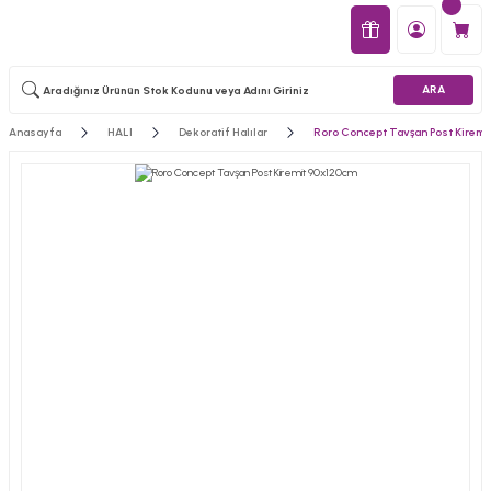
ARA
Anasayfa
HALI
Dekoratif Halılar
Roro Concept Tavşan Post Kiremi