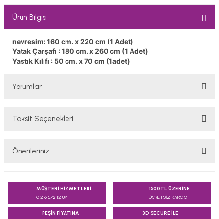
Ürün Bilgisi
nevresim: 160 cm. x 220 cm (1 Adet)
Yatak Çarşafı : 180 cm. x 260 cm (1 Adet)
Yastık Kılıfı : 50 cm. x 70 cm (1adet)
Yorumlar
Taksit Seçenekleri
Bu ürüne ilk yorumu siz yapın!
Önerileriniz
Yorum Yaz
Bu ürünün fiyat bilgisi, resim, ürün açıklamalarında ve diğer
konularda yetersiz gördüğünüz noktaları öneri formunu
MÜŞTERİ HİZMETLERİ
1500TL ÜZERİNE
kullanarak tarafımıza iletebilirsiniz.
0 216 572 12 89
ÜCRETSİZ KARGO
Görüş ve önerileriniz için teşekkür ederiz.
PEŞİN FİYATINA
3D SECURE İLE