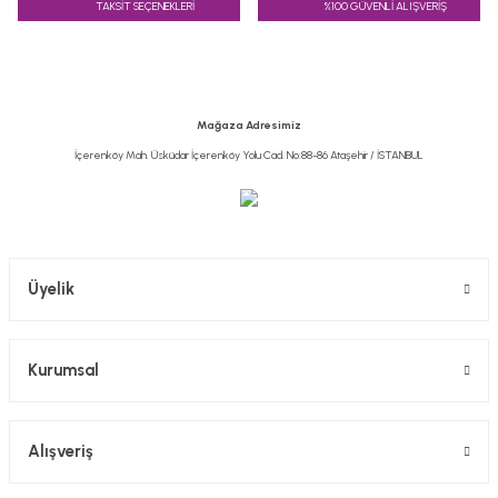
TAKSİT SEÇENEKLERİ
%100 GÜVENLİ ALIŞVERİŞ
Ürün resmi kalitesiz, bozuk veya görüntülenemiyor.
Ürün açıklamasında eksik bilgiler bulunuyor.
Ürün bilgilerinde hatalar bulunuyor.
Ürün fiyatı diğer sitelerden daha pahalı.
Mağaza Adresimiz
Bu ürüne benzer farklı alternatifler olmalı.
İçerenköy Mah. Üsküdar İçerenköy Yolu Cad. No:88-86 Ataşehir / İSTANBUL
Gönder
Üyelik
Kurumsal
Alışveriş