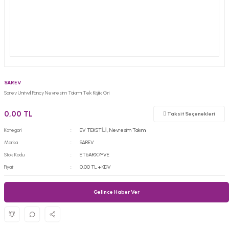
SAREV
Sarev Unıtwıll Fancy Nevresim Takımı Tek Kişilik Gri
0,00 TL
Taksit Seçenekleri
Kategori
EV TEKSTİLİ
,
Nevresim Takımı
Marka
SAREV
Stok Kodu
ET6ARX7PVE
Fiyat
0,00 TL + KDV
Gelince Haber Ver