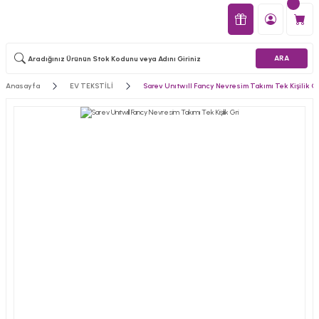
ARA
Anasayfa
EV TEKSTİLİ
Sarev Unıtwıll Fancy Nevresim Takımı Tek Kişilik Gr