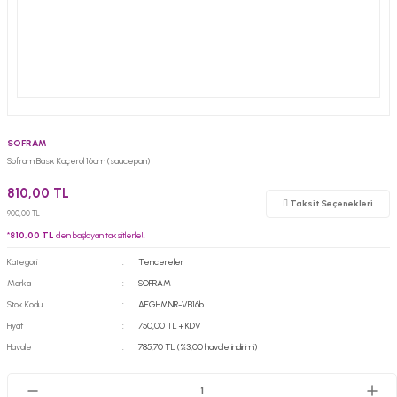
SOFRAM
Sofram Basık Kaçerol 16cm (saucepan)
810,00 TL
Taksit Seçenekleri
900,00 TL
*
810,00 TL
den başlayan taksitlerle!!
Kategori
Tencereler
Marka
SOFRAM
Stok Kodu
AEGHMNR-VB16b
Fiyat
750,00 TL + KDV
Havale
785,70 TL (%3,00 havale indirimi)