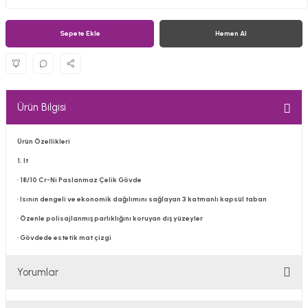
Sepete Ekle
Hemen Al
Ürün Bilgisi
Ürün Özellikleri
1, lt
· 18/10 Cr-Ni Paslanmaz Çelik Gövde
· Isının dengeli ve ekonomik dağılımını sağlayan 3 katmanlı kapsül taban
· Özenle polisajlanmış parlıklığını koruyan dış yüzeyler
· Gövdede estetik mat çizgi
Yorumlar