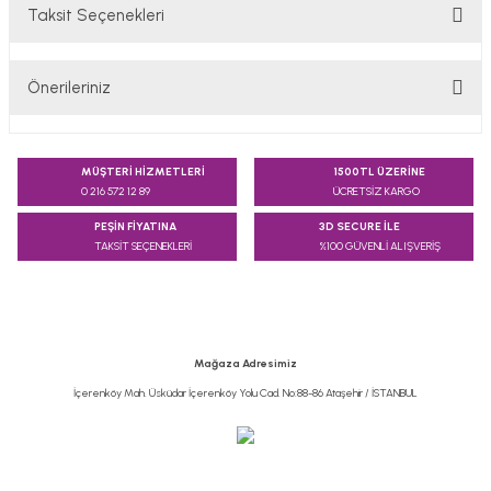
Taksit Seçenekleri
Bu ürüne ilk yorumu siz yapın!
Önerileriniz
Yorum Yaz
Bu ürünün fiyat bilgisi, resim, ürün açıklamalarında ve diğer
konularda yetersiz gördüğünüz noktaları öneri formunu
MÜŞTERİ HİZMETLERİ
1500TL ÜZERİNE
kullanarak tarafımıza iletebilirsiniz.
0 216 572 12 89
ÜCRETSİZ KARGO
Görüş ve önerileriniz için teşekkür ederiz.
PEŞİN FİYATINA
3D SECURE İLE
TAKSİT SEÇENEKLERİ
%100 GÜVENLİ ALIŞVERİŞ
Ürün resmi kalitesiz, bozuk veya görüntülenemiyor.
Ürün açıklamasında eksik bilgiler bulunuyor.
Ürün bilgilerinde hatalar bulunuyor.
Ürün fiyatı diğer sitelerden daha pahalı.
Mağaza Adresimiz
Bu ürüne benzer farklı alternatifler olmalı.
İçerenköy Mah. Üsküdar İçerenköy Yolu Cad. No:88-86 Ataşehir / İSTANBUL