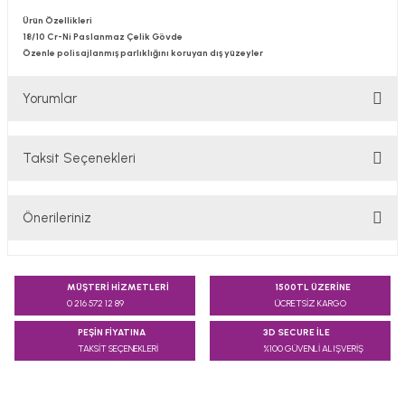
Ürün Özellikleri
18/10 Cr-Ni Paslanmaz Çelik Gövde
Özenle polisajlanmış parlıklığını koruyan dış yüzeyler
Yorumlar
Taksit Seçenekleri
Bu ürüne ilk yorumu siz yapın!
Önerileriniz
Yorum Yaz
Bu ürünün fiyat bilgisi, resim, ürün açıklamalarında ve diğer
konularda yetersiz gördüğünüz noktaları öneri formunu
MÜŞTERİ HİZMETLERİ
1500TL ÜZERİNE
kullanarak tarafımıza iletebilirsiniz.
0 216 572 12 89
ÜCRETSİZ KARGO
Görüş ve önerileriniz için teşekkür ederiz.
PEŞİN FİYATINA
3D SECURE İLE
TAKSİT SEÇENEKLERİ
%100 GÜVENLİ ALIŞVERİŞ
Ürün resmi kalitesiz, bozuk veya görüntülenemiyor.
Ürün açıklamasında eksik bilgiler bulunuyor.