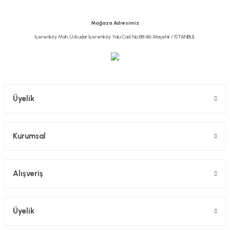
Ürün bilgilerinde hatalar bulunuyor.
Ürün fiyatı diğer sitelerden daha pahalı.
Mağaza Adresimiz
Bu ürüne benzer farklı alternatifler olmalı.
İçerenköy Mah. Üsküdar İçerenköy Yolu Cad. No:88-86 Ataşehir / İSTANBUL
Gönder
Üyelik
Kurumsal
Alışveriş
Üyelik