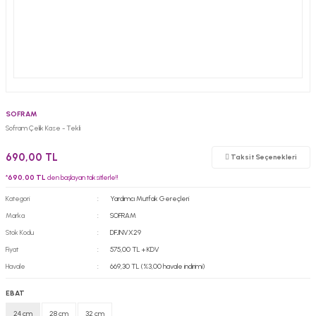
SOFRAM
Sofram Çelik Kase - Tekli
690,00 TL
Taksit Seçenekleri
*
690,00 TL
den başlayan taksitlerle!!
Kategori
Yardımcı Mutfak Gereçleri
Marka
SOFRAM
Stok Kodu
DFJNVX29
Fiyat
575,00 TL + KDV
Havale
669,30 TL (%3,00 havale indirimi)
EBAT
24 cm
28 cm
32 cm