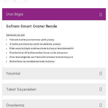
Ürün Bilgisi
Sofram Smart Grater Rende
ÜRÜN BİLGİLERİ
Yüksek kalite paslanmaz çelik yüzey.
2 farklı paslanmaz çelik rendeleme yüzeyi
Elde veya bulaşık makinesinde kolayca temizlenebilir
Ürünlerimizi ilk kullanımdan önce su ile yıkayınız
Ürün temizliğinde sert temizlik ürünleri kullanmayınız
Muhafaza ve rendeleme kabı bulunur
Yorumlar
Taksit Seçenekleri
Bu ürüne ilk yorumu siz yapın!
Önerileriniz
Yorum Yaz