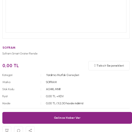
SOFRAM
Sofram Smart Grater Rende
0,00 TL
Taksit Seçenekleri
Kategori
Yardımcı Mutfak Gereçleri
Marka
SOFRAM
Stok Kodu
AGHKLMNR
Fiyat
0,00 TL + KDV
Havale
0,00 TL (%2,00 havale indirimi)
Gelince Haber Ver