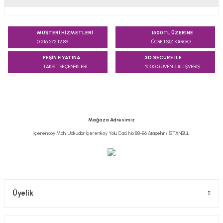
Bu ürünün fiyat bilgisi, resim, ürün açıklamalarında ve diğer
konularda yetersiz gördüğünüz noktaları öneri formunu
MÜŞTERİ HİZMETLERİ
1500TL ÜZERİNE
kullanarak tarafımıza iletebilirsiniz.
0 216 572 12 89
ÜCRETSİZ KARGO
Görüş ve önerileriniz için teşekkür ederiz.
PEŞİN FİYATINA
3D SECURE İLE
TAKSİT SEÇENEKLERİ
%100 GÜVENLİ ALIŞVERİŞ
Ürün resmi kalitesiz, bozuk veya görüntülenemiyor.
Ürün açıklamasında eksik bilgiler bulunuyor.
Ürün bilgilerinde hatalar bulunuyor.
Ürün fiyatı diğer sitelerden daha pahalı.
Mağaza Adresimiz
Bu ürüne benzer farklı alternatifler olmalı.
İçerenköy Mah. Üsküdar İçerenköy Yolu Cad. No:88-86 Ataşehir / İSTANBUL
Gönder
Üyelik