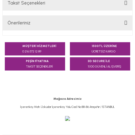
Taksit Seçenekleri
Bu ürüne ilk yorumu siz yapın!
Önerileriniz
Yorum Yaz
Bu ürünün fiyat bilgisi, resim, ürün açıklamalarında ve diğer
konularda yetersiz gördüğünüz noktaları öneri formunu
MÜŞTERİ HİZMETLERİ
1500TL ÜZERİNE
kullanarak tarafımıza iletebilirsiniz.
0 216 572 12 89
ÜCRETSİZ KARGO
Görüş ve önerileriniz için teşekkür ederiz.
PEŞİN FİYATINA
3D SECURE İLE
TAKSİT SEÇENEKLERİ
%100 GÜVENLİ ALIŞVERİŞ
Ürün resmi kalitesiz, bozuk veya görüntülenemiyor.
Ürün açıklamasında eksik bilgiler bulunuyor.
Ürün bilgilerinde hatalar bulunuyor.
Ürün fiyatı diğer sitelerden daha pahalı.
Mağaza Adresimiz
Bu ürüne benzer farklı alternatifler olmalı.
İçerenköy Mah. Üsküdar İçerenköy Yolu Cad. No:88-86 Ataşehir / İSTANBUL