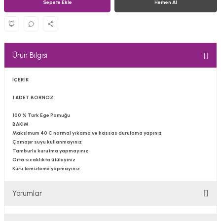
Sepete Ekle
Hemen Al
Ürün Bilgisi
İÇERİK
1 ADET BORNOZ
100 % Türk Ege Pamuğu
BAKIM
Maksimum 40 C normal yıkama ve hassas durulama yapınız
Çamaşır suyu kullanmayınız
Tamburlu kurutma yapmayınız
Orta sıcaklıkta ütüleyiniz
Kuru temizleme yapmayınız
Yorumlar