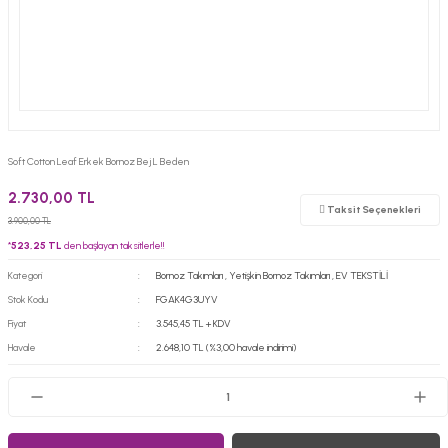
Soft Cotton Leaf Erkek Bornoz Bej L Beden
2.730,00 TL
Taksit Seçenekleri
3.900,00 TL
*
523,25 TL
den başlayan taksitlerle!!
Kategori
Bornoz Takımları
,
Yetişkin Bornoz Takımları
,
EV TEKSTİLİ
Stok Kodu
FGAK4G3UYV
Fiyat
3.545,45 TL + KDV
Havale
2.648,10 TL (%3,00 havale indirimi)