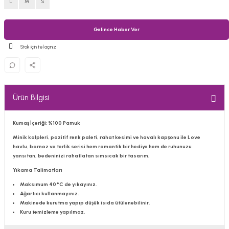
L
M
S
Gelince Haber Ver
Stok için tel açınız
Ürün Bilgisi
Kumaş İçeriği: %100 Pamuk
Minik kalpleri, pozitif renk paleti, rahat kesimi ve havalı kapşonu ile Love
havlu, bornoz ve terlik serisi hem romantik bir hediye hem de ruhunuzu
yansıtan, bedeninizi rahatlatan sımsıcak bir tasarım.
Yıkama Talimatları
Maksımum 40°C de yıkayınız.
Ağartıcı kullanmayınız.
Makinede kurutma yapıp düşük isıda ütülenebilinir.
Kuru temizleme yapılmaz.