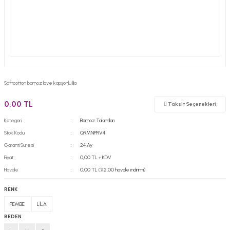
Softcotton bornoz love kapşonlu lila
0,00 TL
Taksit Seçenekleri
Kategori
Bornoz Takımları
Stok Kodu
QRMNPRV4
Garanti Süresi
24 Ay
Fiyat
0,00 TL + KDV
Havale
0,00 TL (%2,00 havale indirimi)
RENK
PEMBE
LİLA
BEDEN