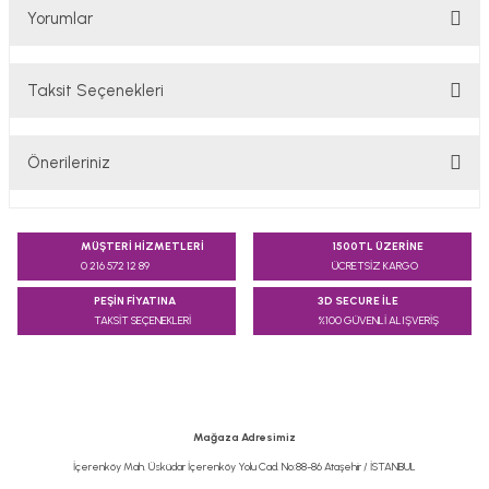
Yorumlar
Taksit Seçenekleri
Bu ürüne ilk yorumu siz yapın!
Önerileriniz
Yorum Yaz
Bu ürünün fiyat bilgisi, resim, ürün açıklamalarında ve diğer
konularda yetersiz gördüğünüz noktaları öneri formunu
MÜŞTERİ HİZMETLERİ
1500TL ÜZERİNE
kullanarak tarafımıza iletebilirsiniz.
0 216 572 12 89
ÜCRETSİZ KARGO
Görüş ve önerileriniz için teşekkür ederiz.
PEŞİN FİYATINA
3D SECURE İLE
TAKSİT SEÇENEKLERİ
%100 GÜVENLİ ALIŞVERİŞ
Ürün resmi kalitesiz, bozuk veya görüntülenemiyor.
Ürün açıklamasında eksik bilgiler bulunuyor.
Ürün bilgilerinde hatalar bulunuyor.
Ürün fiyatı diğer sitelerden daha pahalı.
Mağaza Adresimiz
Bu ürüne benzer farklı alternatifler olmalı.
İçerenköy Mah. Üsküdar İçerenköy Yolu Cad. No:88-86 Ataşehir / İSTANBUL