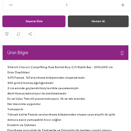
Sepete Ekle
Hemen Al
Ürün Bilgisi
Stretch Classic ÇarşafKing Size Battal Boy Çift Kişilik Bej - 200x200 cm
Ürün Özellikleri
%95 Pamuk, %5 elasthane bileşiminden oluşmaktadır.
250 gr/m2 kumaş ağırlığındadır.
2 cm eninde güçlendirilmiş lastikle çevrelenmiştir.
Akıllı Kumaş teknolojisi ile üretilmektedir.
Ev ve Uyku Tekstili pazarında eşsiz, ilk ve tek üründür.
Her mevsime uygundur.
Yumuşacık
Yüksek kalite Pamuk ve elasthane bileşiminden oluşan uzun elyaflı iki iplik
dokusu eşsiz yumuşaklık hissi sağlar.
Esnektir ve Çekmez
Elasthane ayrıcalığı ile Türkiye’de ve Dünya’da ilk üretilen çarşaf olması