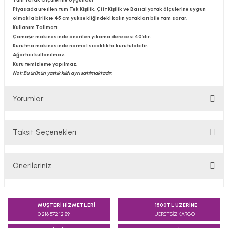
Piyasada üretilen tüm Tek Kişilik, Çift Kişilik ve Battal yatak ölçülerine uygun
olmakla birlikte 45 cm yüksekliğindeki kalın yatakları bile tam sarar.
Kullanım Talimatı
Çamaşır makinesinde önerilen yıkama derecesi 40’dır.
Kurutma makinesinde normal sıcaklıkta kurutulabilir.
Ağartıcı kullanılmaz.
Kuru temizleme yapılmaz.
Not: Bu ürünün yastık kılıfı ayrı satılmaktadır.
Yorumlar
Taksit Seçenekleri
Bu ürüne ilk yorumu siz yapın!
Önerileriniz
Yorum Yaz
Bu ürünün fiyat bilgisi, resim, ürün açıklamalarında ve diğer
konularda yetersiz gördüğünüz noktaları öneri formunu
MÜŞTERİ HİZMETLERİ
1500TL ÜZERİNE
kullanarak tarafımıza iletebilirsiniz.
0 216 572 12 89
ÜCRETSİZ KARGO
Görüş ve önerileriniz için teşekkür ederiz.