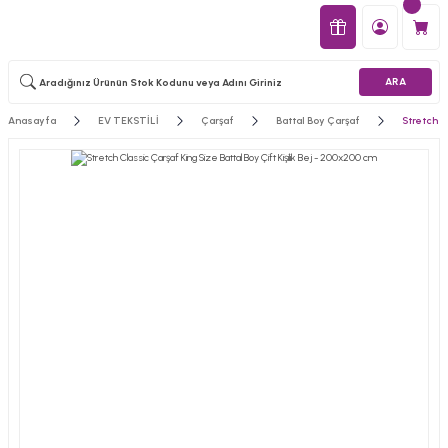
ARA
Anasayfa
EV TEKSTİLİ
Çarşaf
Battal Boy Çarşaf
Stretch C