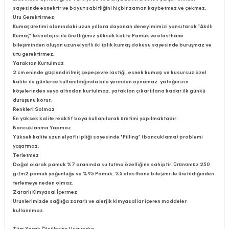
sayesinde esnektir ve boyut sabitliğini hiçbir zaman kaybetmez ve çekmez.
Ütü Gerektirmez
Kumaş üretimi alanındaki uzun yıllara dayanan deneyimimizi yansıtarak ”Akıllı
Kumaş” teknolojisi ile ürettiğimiz yüksek kalite Pamuk ve elasthane
bileşiminden oluşan uzun elyaflı iki iplik kumaş dokusu sayesinde buruşmaz ve
ütü gerektirmez.
Yataktan Kurtulmaz
2 cm eninde güçlendirilmiş çepeçevre lastiği, esnek kumaşı ve kusursuz özel
kalıbı ile günlerce kullanıldığında bile yerinden oynamaz, yatağınızın
köşelerinden veya altından kurtulmaz, yataktan çıkartılana kadar ilk günkü
duruşunu korur.
Renkleri Solmaz
En yüksek kalite reaktif boya kullanılarak üretimi yapılmaktadır.
Boncuklanma Yapmaz
Yüksek kalite uzun elyaflı ipliği sayesinde "Pilling” (boncuklama) problemi
yaşatmaz.
Terletmez
Doğal olarak pamuk %7 oranında su tutma özelliğine sahiptir. Ürünümüz 250
gr/m2 pamuk yoğunluğu ve %95 Pamuk, %5 elasthane bileşimi ile üretildiğinden
terlemeye neden olmaz.
Zararlı Kimyasal İçermez
Ürünlerimizde sağlığa zararlı ve alerjik kimyasallar içeren maddeler
kullanılmaz.
Tüm Yatak Ölçülerine Uygundur