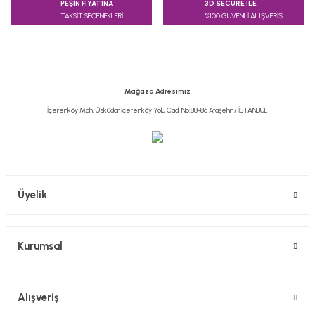
PEŞİN FİYATINA
3D SECURE İLE
TAKSİT SEÇENEKLERİ
%100 GÜVENLİ ALIŞVERİŞ
Ürün resmi kalitesiz, bozuk veya görüntülenemiyor.
Ürün açıklamasında eksik bilgiler bulunuyor.
Ürün bilgilerinde hatalar bulunuyor.
Ürün fiyatı diğer sitelerden daha pahalı.
Mağaza Adresimiz
Bu ürüne benzer farklı alternatifler olmalı.
İçerenköy Mah. Üsküdar İçerenköy Yolu Cad. No:88-86 Ataşehir / İSTANBUL
Gönder
Üyelik
Kurumsal
Alışveriş