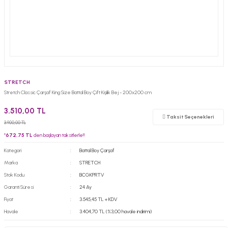
STRETCH
Stretch Classic Çarşaf King Size Battal Boy Çift Kişilik Bej - 200x200 cm
3.510,00 TL
Taksit Seçenekleri
3.900,00 TL
*
672,75 TL
den başlayan taksitlerle!!
Kategori
Battal Boy Çarşaf
Marka
STRETCH
Stok Kodu
BCGKPRTV
Garanti Süresi
24 Ay
Fiyat
3.545,45 TL + KDV
Havale
3.404,70 TL (%3,00 havale indirimi)