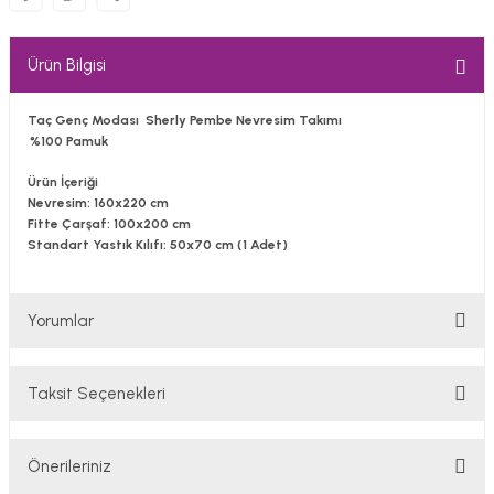
Ürün Bilgisi
Taç Genç Modası Sherly Pembe Nevresim Takımı
%100 Pamuk
Ürün İçeriği
Nevresim:
160x220 cm
Fitte Çarşaf:
100x200 cm
Standart Yastık Kılıfı
: 50x70 cm (1 Adet)
Yorumlar
Taksit Seçenekleri
Bu ürüne ilk yorumu siz yapın!
Önerileriniz
Yorum Yaz