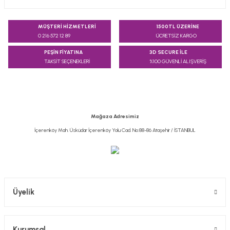
Bu ürünün fiyat bilgisi, resim, ürün açıklamalarında ve diğer
konularda yetersiz gördüğünüz noktaları öneri formunu
MÜŞTERİ HİZMETLERİ
1500TL ÜZERİNE
kullanarak tarafımıza iletebilirsiniz.
0 216 572 12 89
ÜCRETSİZ KARGO
Görüş ve önerileriniz için teşekkür ederiz.
PEŞİN FİYATINA
3D SECURE İLE
TAKSİT SEÇENEKLERİ
%100 GÜVENLİ ALIŞVERİŞ
Ürün resmi kalitesiz, bozuk veya görüntülenemiyor.
Ürün açıklamasında eksik bilgiler bulunuyor.
Ürün bilgilerinde hatalar bulunuyor.
Ürün fiyatı diğer sitelerden daha pahalı.
Mağaza Adresimiz
Bu ürüne benzer farklı alternatifler olmalı.
İçerenköy Mah. Üsküdar İçerenköy Yolu Cad. No:88-86 Ataşehir / İSTANBUL
Gönder
Üyelik
Kurumsal