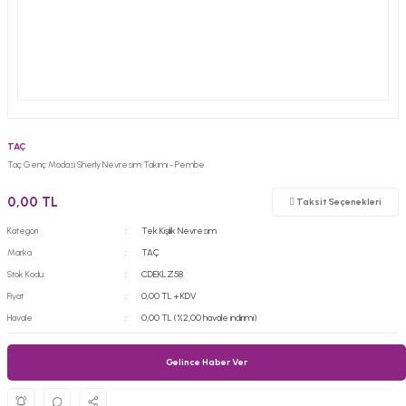
TAÇ
Taç Genç Modası Sherly Nevresim Takımı - Pembe
0,00 TL
Taksit Seçenekleri
Kategori
Tek Kişilik Nevresim
Marka
TAÇ
Stok Kodu
CDEKLZ58
Fiyat
0,00 TL + KDV
Havale
0,00 TL (%2,00 havale indirimi)
Gelince Haber Ver