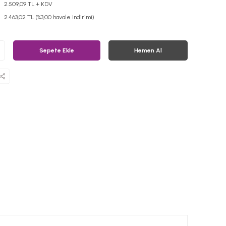
2.509,09 TL + KDV
2.463,02 TL (%3,00 havale indirimi)
Sepete Ekle
Hemen Al