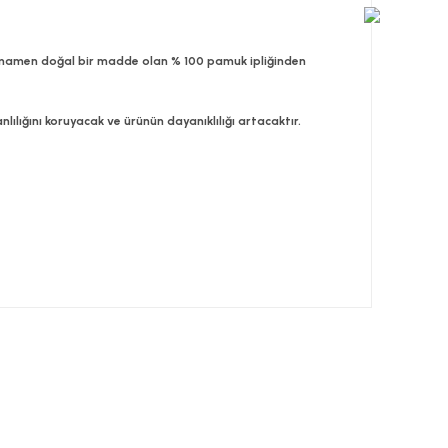
. Tamamen doğal bir madde olan % 100 pamuk ipliğinden
lılığını koruyacak ve ürünün dayanıklılığı artacaktır.
 tarafımıza iletebilirsiniz.