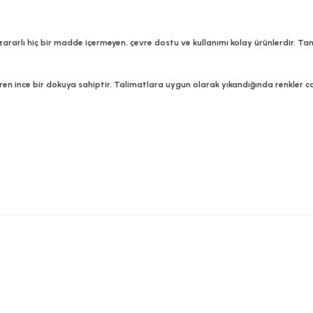
a zararlı hiç bir madde içermeyen, çevre dostu ve kullanımı kolay ürünlerdir
veren ince bir dokuya sahiptir. Talimatlara uygun olarak yıkandığında renkler can
e diğer konularda yetersiz gördüğünüz noktaları öneri formunu kullanarak
Bu ürüne ilk yorumu siz yapın!
Yorum Yaz