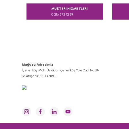
Ürün açıklamasında eksik bilgiler bulunuyor.
MÜŞTERİ HİZMETLERİ
Ürün bilgilerinde hatalar bulunuyor.
0 216 572 12 89
Ürün fiyatı diğer sitelerden daha pahalı.
Bu ürüne benzer farklı alternatifler olmalı.
TÜKENDİ
Mağaza Adresimiz
İçerenköy Mah. Üsküdar İçerenköy Yolu Cad. No:88-
86 Ataşehir / İSTANBUL
TAÇ
Taç Ranforce Genç Modası Teddy Tek Kişilik Nevresim Takımı V04 