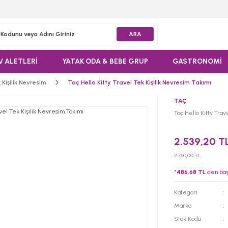
ARA
V ALETLERİ
YATAK ODA & BEBE GRUP
GASTRONOMİ
 Kişilik Nevresim
Taç Hello Kitty Travel Tek Kişilik Nevresim Takımı
TAÇ
Taç Hello Kitty Trav
2.539,20 T
2.760,00 TL
*
486,68 TL
den başl
Kategori
Marka
Stok Kodu