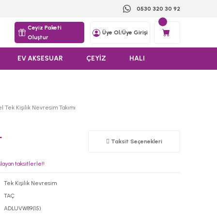
0530 320 30 92
Ceyiz Paketi
Üye Ol
/
Üye Girişi
Oluştur
EV AKSESUAR
ÇEYİZ
HALI
el Tek Kişilik Nevresim Takımı
L
Taksit Seçenekleri
ayan taksitlerle!!
Tek Kişilik Nevresim
TAÇ
ADLUVW89(15)