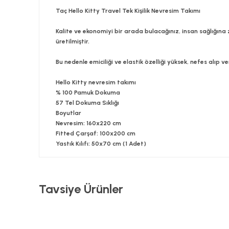
Taç Hello Kitty Travel Tek Kişilik Nevresim Takımı
Kalite ve ekonomiyi bir arada bulacağınız, insan sağlığın
üretilmiştir.
Bu nedenle emiciliği ve elastik özelliği yüksek, nefes alıp 
Hello Kitty nevresim takımı
% 100 Pamuk Dokuma
57 Tel Dokuma Sıklığı
Boyutlar
Nevresim: 160x220 cm
Fitted Çarşaf: 100x200 cm
Yastık Kılıfı: 50x70 cm (1 Adet)
Bu ürünün fiyat bilgisi, resim, ürün açıklamalarında v
Tavsiye Ürünler
Görüş ve önerileriniz için teşekkür ederiz.
Ürün resmi kalitesiz, bozuk veya görüntülenemiyor.