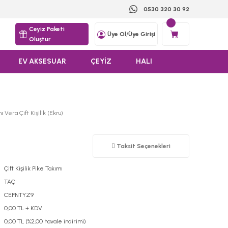
0530 320 30 92
Ceyiz Paketi
Üye Ol
/
Üye Girişi
Oluştur
EV AKSESUAR
ÇEYİZ
HALI
 Vera Çift Kişilik (Ekru)
Taksit Seçenekleri
Çift Kişilik Pike Takımı
TAÇ
CEFNTYZ9
0,00 TL + KDV
0,00 TL (%2,00 havale indirimi)