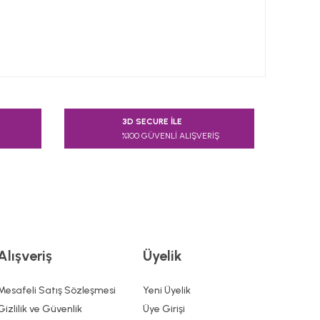
 tarafımıza iletebilirsiniz.
3D SECURE İLE
%100 GÜVENLİ ALIŞVERİŞ
Alışveriş
Üyelik
Mesafeli Satış Sözleşmesi
Yeni Üyelik
Gizlilik ve Güvenlik
Üye Girişi