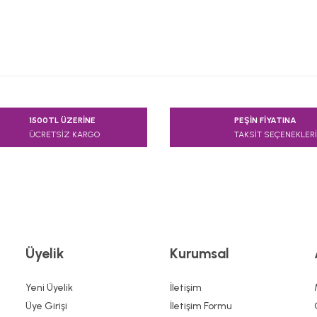
e diğer konularda yetersiz gördüğünüz noktaları öneri formunu kullanarak
1500TL ÜZERİNE
PEŞİN FİYATINA
Bu ürüne ilk yorumu siz yapın!
ÜCRETSİZ KARGO
TAKSİT SEÇENEKLERİ
Yorum Yaz
Üyelik
Kurumsal
Yeni Üyelik
İletişim
Üye Girişi
İletişim Formu