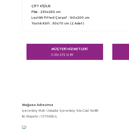
ÇİFT KİŞİLİK
Pike : 230x250 cm
Lastikli Fitted Çarşaf : 160x200 cm
Yastık Kılıfı : 50x70 cm (2 Adet)
Bu ürünün fiyat bilgisi, resim, ürün açıklamalarında v
Görüş ve önerileriniz için teşekkür ederiz.
MÜŞTERİ HİZMETLERİ
0 216 572 12 89
Ürün resmi kalitesiz, bozuk veya görüntülenemiyor.
Ürün açıklamasında eksik bilgiler bulunuyor.
Ürün bilgilerinde hatalar bulunuyor.
Ürün fiyatı diğer sitelerden daha pahalı.
Bu ürüne benzer farklı alternatifler olmalı.
Mağaza Adresimiz
İçerenköy Mah. Üsküdar İçerenköy Yolu Cad. No:88-
86 Ataşehir / İSTANBUL