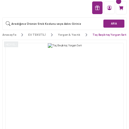
ARA
Anasayfa
EV TEKSTİLİ
Yorgan & Yastık
Taç Beşiktaş Yorgan Seti
HEDİYELİ