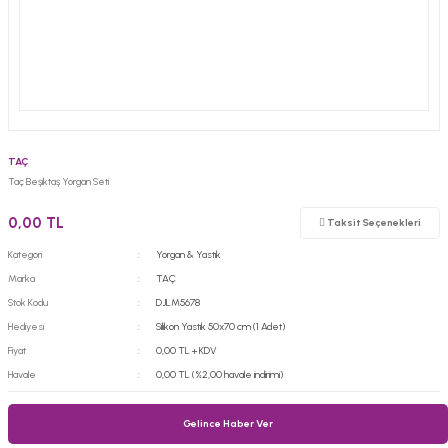
TAÇ
Taç Beşiktaş Yorgan Seti
0,00 TL
Taksit Seçenekleri
Kategori
Yorgan & Yastık
Marka
TAÇ
Stok Kodu
DJLM5678
Hediyesi
Silikon Yastık 50x70 cm (1 Adet)
Fiyat
0,00 TL + KDV
Havale
0,00 TL (%2,00 havale indirimi)
Gelince Haber Ver