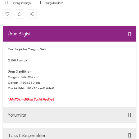
Aynı gün kargo
Kargo bedava
Ürün Bilgisi
Taç Beşiktaş Yorgan Seti
%100 Pamuk
Ürün Özellikleri
Yorgan :
155x215 cm
Çarşaf
: 180x260 cm
Yastık Kılıfı :
50x70 cm(1 Adet)
*50x70 cm Silikon Yastık Hediyeli
Yorumlar
Taksit Seçenekleri