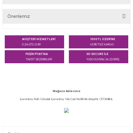
Bu ürüne ilk yorumu siz yapın!
Önerileriniz
Yorum Yaz
Bu ürünün fiyat bilgisi, resim, ürün açıklamalarında ve diğer
konularda yetersiz gördüğünüz noktaları öneri formunu
MÜŞTERİ HİZMETLERİ
1500TL ÜZERİNE
kullanarak tarafımıza iletebilirsiniz.
0 216 572 12 89
ÜCRETSİZ KARGO
Görüş ve önerileriniz için teşekkür ederiz.
PEŞİN FİYATINA
3D SECURE İLE
TAKSİT SEÇENEKLERİ
%100 GÜVENLİ ALIŞVERİŞ
Ürün resmi kalitesiz, bozuk veya görüntülenemiyor.
Ürün açıklamasında eksik bilgiler bulunuyor.
Ürün bilgilerinde hatalar bulunuyor.
Ürün fiyatı diğer sitelerden daha pahalı.
Mağaza Adresimiz
Bu ürüne benzer farklı alternatifler olmalı.
İçerenköy Mah. Üsküdar İçerenköy Yolu Cad. No:88-86 Ataşehir / İSTANBUL