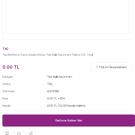
TAÇ
Taç Ranforce Genç Modası Fisher Tek Kişilik Nevresim Takımı V01 -Yeşil
0,00 TL
Taksit Seçenekleri
Kategori
Tek Kişilik Nevresim
Marka
TAÇ
Stok Kodu
60251382
Fiyat
0,00 TL + KDV
Havale
0,00 TL (%2,00 havale indirimi)
Gelince Haber Ver