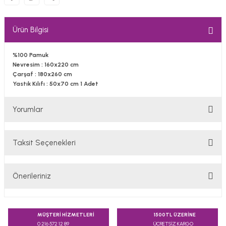
Ürün Bilgisi
​%100 Pamuk
Nevresim : 160x220 cm
Çarşaf : 180x260 cm
Yastık Kılıfı : 50x70 cm 1 Adet
Yorumlar
Taksit Seçenekleri
Bu ürüne ilk yorumu siz yapın!
Önerileriniz
Yorum Yaz
Bu ürünün fiyat bilgisi, resim, ürün açıklamalarında ve diğer
konularda yetersiz gördüğünüz noktaları öneri formunu
MÜŞTERİ HİZMETLERİ
1500TL ÜZERİNE
kullanarak tarafımıza iletebilirsiniz.
0 216 572 12 89
ÜCRETSİZ KARGO