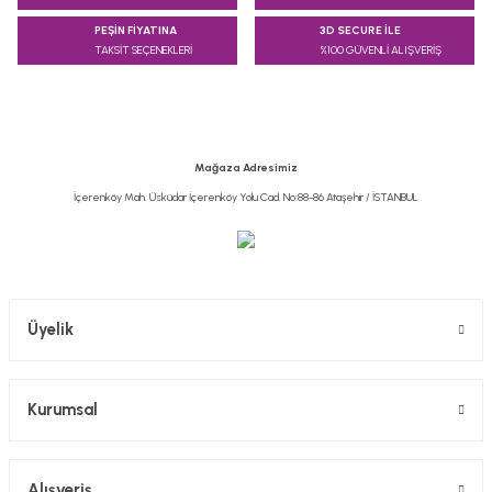
Görüş ve önerileriniz için teşekkür ederiz.
PEŞİN FİYATINA
3D SECURE İLE
TAKSİT SEÇENEKLERİ
%100 GÜVENLİ ALIŞVERİŞ
Ürün resmi kalitesiz, bozuk veya görüntülenemiyor.
Ürün açıklamasında eksik bilgiler bulunuyor.
Ürün bilgilerinde hatalar bulunuyor.
Ürün fiyatı diğer sitelerden daha pahalı.
Mağaza Adresimiz
Bu ürüne benzer farklı alternatifler olmalı.
İçerenköy Mah. Üsküdar İçerenköy Yolu Cad. No:88-86 Ataşehir / İSTANBUL
Gönder
Üyelik
Kurumsal
Alışveriş