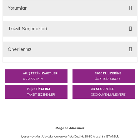
Yorumlar
Taksit Seçenekleri
Bu ürüne ilk yorumu siz yapın!
Önerileriniz
Yorum Yaz
Bu ürünün fiyat bilgisi, resim, ürün açıklamalarında ve diğer
konularda yetersiz gördüğünüz noktaları öneri formunu
MÜŞTERİ HİZMETLERİ
1500TL ÜZERİNE
kullanarak tarafımıza iletebilirsiniz.
0 216 572 12 89
ÜCRETSİZ KARGO
Görüş ve önerileriniz için teşekkür ederiz.
PEŞİN FİYATINA
3D SECURE İLE
TAKSİT SEÇENEKLERİ
%100 GÜVENLİ ALIŞVERİŞ
Ürün resmi kalitesiz, bozuk veya görüntülenemiyor.
Ürün açıklamasında eksik bilgiler bulunuyor.
Ürün bilgilerinde hatalar bulunuyor.
Ürün fiyatı diğer sitelerden daha pahalı.
Mağaza Adresimiz
Bu ürüne benzer farklı alternatifler olmalı.
İçerenköy Mah. Üsküdar İçerenköy Yolu Cad. No:88-86 Ataşehir / İSTANBUL