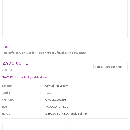
TAÇ
Taç Ranforce Genç Modası Nexie Antrasit Çift Kişilik Nevresim Takımı
2.970,00 TL
Taksit Seçenekleri
3.300,00 TL
*
569,25 TL
den başlayan taksitlerle!!
Kategori
Çift Kişilik Nevresim
Marka
TAÇ
Stok Kodu
CVGUKGBJGant
Fiyat
3.000,00 TL + KDV
Havale
2.880,90 TL (%3,00 havale indirimi)