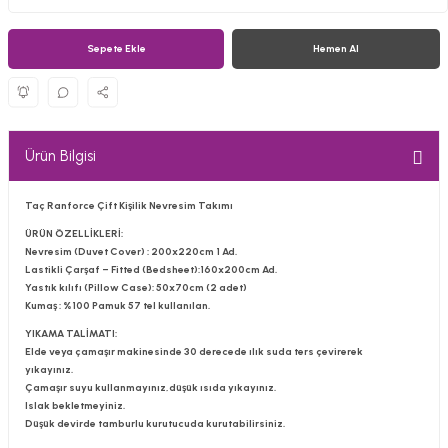
Sepete Ekle
Hemen Al
Ürün Bilgisi
Taç Ranforce Çift Kişilik Nevresim Takımı
ÜRÜN ÖZELLİKLERİ:
Nevresim (Duvet Cover) : 200x220cm 1 Ad.
Lastikli Çarşaf – Fitted (Bedsheet):160x200cm Ad.
Yastık kılıfı (Pillow Case): 50x70cm (2 adet)
Kumaş : %100 Pamuk 57 tel kullanılan.
YIKAMA TALİMATI:
Elde veya çamaşır makinesinde 30 derecede ılık suda ters çevirerek
yıkayınız.
Çamaşır suyu kullanmayınız,düşük ısıda yıkayınız.
Islak bekletmeyiniz.
Düşük devirde tamburlu kurutucuda kurutabilirsiniz.