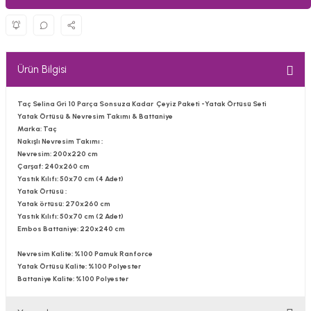
Ürün Bilgisi
Taç Selina Gri 10 Parça Sonsuza Kadar Çeyiz Paketi -Yatak Örtüsü Seti
Yatak Örtüsü & Nevresim Takımı & Battaniye
Marka
: Taç
Nakışlı Nevresim Takımı
:
Nevresim:
200x220 cm
Çarşaf:
240x260 cm
Yastık Kılıfı:
50x70 cm (4 Adet)
Yatak Örtüsü :
Yatak örtüsü:
270x260 cm
Yastık Kılıfı:
50x70 cm (2 Adet)
Embos Battaniye:
220x240 cm
Nevresim Kalite:
%100 Pamuk Ranforce
Yatak Örtüsü Kalite
: %100 Polyester
Battaniye Kalite:
%100 Polyester