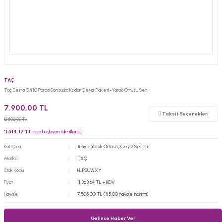
TAÇ
Taç Selina Gri 10 Parça Sonsuza Kadar Çeyiz Paketi -Yatak Örtüsü Seti
7.900,00 TL
Taksit Seçenekleri
12.500,00 TL
*
1.514,17 TL
den başlayan taksitlerle!!
Kategori
Abiye Yatak Örtüsü
,
Çeyiz Setleri
Marka
TAÇ
Stok Kodu
HLPSUWXY
Fiyat
11.363,64 TL + KDV
Havale
7.505,00 TL (%5,00 havale indirimi)
Gelince Haber Ver