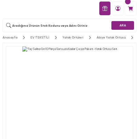
ARA
Anasayfa
EV TEKSTİLİ
Yatak Örtüleri
Abiye Yatak Örtüsü