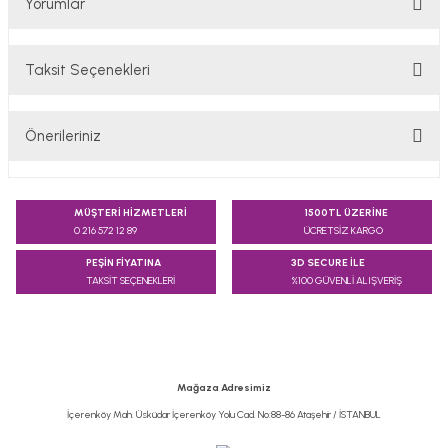
Yorumlar
Taksit Seçenekleri
Bu ürüne ilk yorumu siz yapın!
Önerileriniz
Yorum Yaz
Bu ürünün fiyat bilgisi, resim, ürün açıklamalarında ve diğer
konularda yetersiz gördüğünüz noktaları öneri formunu
MÜŞTERİ HİZMETLERİ
1500TL ÜZERİNE
kullanarak tarafımıza iletebilirsiniz.
0 216 572 12 89
ÜCRETSİZ KARGO
Görüş ve önerileriniz için teşekkür ederiz.
PEŞİN FİYATINA
3D SECURE İLE
TAKSİT SEÇENEKLERİ
%100 GÜVENLİ ALIŞVERİŞ
Ürün resmi kalitesiz, bozuk veya görüntülenemiyor.
Ürün açıklamasında eksik bilgiler bulunuyor.
Ürün bilgilerinde hatalar bulunuyor.
Ürün fiyatı diğer sitelerden daha pahalı.
Mağaza Adresimiz
Bu ürüne benzer farklı alternatifler olmalı.
İçerenköy Mah. Üsküdar İçerenköy Yolu Cad. No:88-86 Ataşehir / İSTANBUL