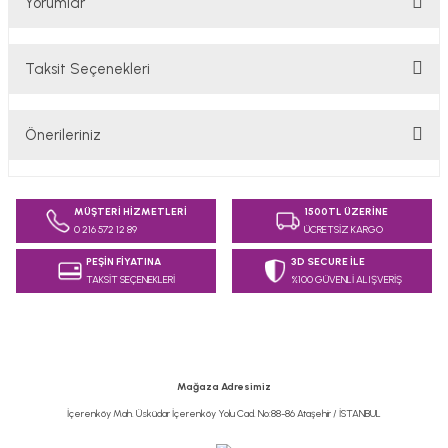
Yorumlar
Taksit Seçenekleri
Bu ürüne ilk yorumu siz yapın!
Önerileriniz
Yorum Yaz
Bu ürünün fiyat bilgisi, resim, ürün açıklamalarında ve diğer
konularda yetersiz gördüğünüz noktaları öneri formunu
MÜŞTERİ HİZMETLERİ
1500TL ÜZERİNE
kullanarak tarafımıza iletebilirsiniz.
0 216 572 12 89
ÜCRETSİZ KARGO
Görüş ve önerileriniz için teşekkür ederiz.
PEŞİN FİYATINA
3D SECURE İLE
TAKSİT SEÇENEKLERİ
%100 GÜVENLİ ALIŞVERİŞ
Ürün resmi kalitesiz, bozuk veya görüntülenemiyor.
Ürün açıklamasında eksik bilgiler bulunuyor.
Ürün bilgilerinde hatalar bulunuyor.
Ürün fiyatı diğer sitelerden daha pahalı.
Mağaza Adresimiz
Bu ürüne benzer farklı alternatifler olmalı.
İçerenköy Mah. Üsküdar İçerenköy Yolu Cad. No:88-86 Ataşehir / İSTANBUL