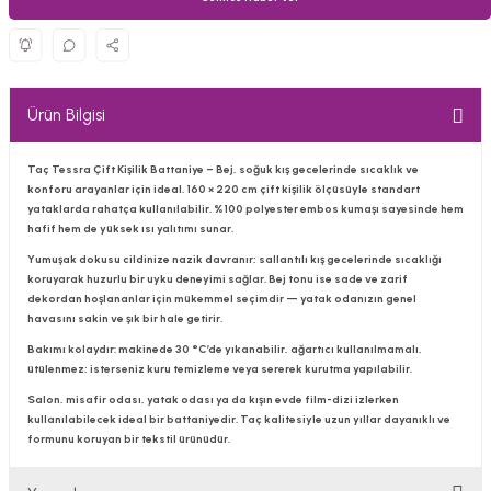
Ürün Bilgisi
Taç Tessra Çift Kişilik Battaniye – Bej
, soğuk kış gecelerinde sıcaklık ve
konforu arayanlar için ideal. 160 × 220 cm çift kişilik ölçüsüyle standart
yataklarda rahatça kullanılabilir. %100 polyester embos kumaşı sayesinde hem
hafif hem de yüksek ısı yalıtımı sunar.
Yumuşak dokusu cildinize nazik davranır; sallantılı kış gecelerinde sıcaklığı
koruyarak huzurlu bir uyku deneyimi sağlar. Bej tonu ise sade ve zarif
dekordan hoşlananlar için mükemmel seçimdir — yatak odanızın genel
havasını sakin ve şık bir hale getirir.
Bakımı kolaydır: makinede 30 °C’de yıkanabilir, ağartıcı kullanılmamalı,
ütülenmez; isterseniz kuru temizleme veya sererek kurutma yapılabilir.
Salon, misafir odası, yatak odası ya da kışın evde film-dizi izlerken
kullanılabilecek ideal bir battaniyedir. Taç kalitesiyle uzun yıllar dayanıklı ve
formunu koruyan bir tekstil ürünüdür.