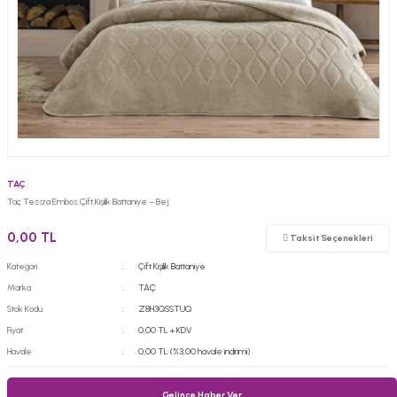
TAÇ
Taç Tessra Embos Çift Kişilik Battaniye – Bej
0,00 TL
Taksit Seçenekleri
Kategori
Çift Kişilik Battaniye
Marka
TAÇ
Stok Kodu
Z8H3QSSTUQ
Fiyat
0,00 TL + KDV
Havale
0,00 TL (%3,00 havale indirimi)
Gelince Haber Ver