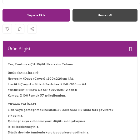
Sepete Ekle
Hemen Al
Ürün Bilgisi
Taç Ranforce Çift Kişilik Nevresim Takımı
ÜRÜN ÖZELLİKLERİ:
Nevresim (Duvet Cover) : 200x220cm 1 Ad.
Lastikli Çarşaf – Fitted (Bedsheet):160x200cm Ad.
Yastık kılıfı (Pillow Case): 50x70cm (2 adet)
Kumaş : %100 Pamuk 57 tel kullanılan.
YIKAMA TALİMATI:
Elde veya çamaşır makinesinde 30 derecede ılık suda ters çevirerek
yıkayınız.
Çamaşır suyu kullanmayınız,düşük ısıda yıkayınız.
Islak bekletmeyiniz.
Düşük devirde tamburlu kurutucuda kurutabilirsiniz.