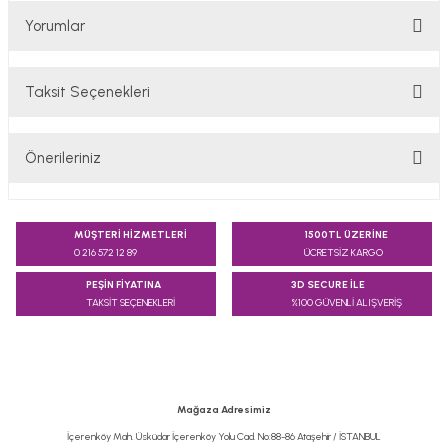
Yorumlar
Taksit Seçenekleri
Bu ürüne ilk yorumu siz yapın!
Önerileriniz
Yorum Yaz
Bu ürünün fiyat bilgisi, resim, ürün açıklamalarında ve diğer
konularda yetersiz gördüğünüz noktaları öneri formunu
MÜŞTERİ HİZMETLERİ
1500TL ÜZERİNE
kullanarak tarafımıza iletebilirsiniz.
0 216 572 12 89
ÜCRETSİZ KARGO
Görüş ve önerileriniz için teşekkür ederiz.
PEŞİN FİYATINA
3D SECURE İLE
TAKSİT SEÇENEKLERİ
%100 GÜVENLİ ALIŞVERİŞ
Ürün resmi kalitesiz, bozuk veya görüntülenemiyor.
Ürün açıklamasında eksik bilgiler bulunuyor.
Ürün bilgilerinde hatalar bulunuyor.
Ürün fiyatı diğer sitelerden daha pahalı.
Mağaza Adresimiz
Bu ürüne benzer farklı alternatifler olmalı.
İçerenköy Mah. Üsküdar İçerenköy Yolu Cad. No:88-86 Ataşehir / İSTANBUL