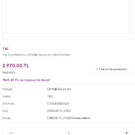
TAÇ
Taç Zyra Ranforce Çift Kişilik Nevresim Takımı Pembe
2.970,00 TL
Taksit Seçenekleri
3.300,00 TL
*
569,25 TL
den başlayan taksitlerle!!
Kategori
Çift Kişilik Nevresim
Marka
TAÇ
Stok Kodu
CVGUKGBJG123
Fiyat
3.000,00 TL + KDV
Havale
2.880,90 TL (%3,00 havale indirimi)