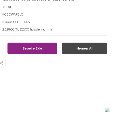
TEFAL
KC2QWAP5LC
2.000,00 TL + KDV
2.328,00 TL (%3,00 havale indirimi)
Sepete Ekle
Hemen Al