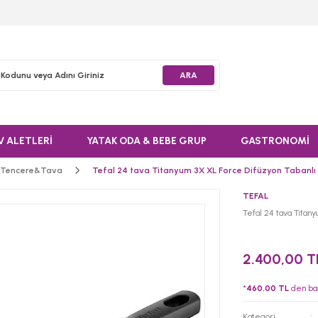
ARA
V ALETLERİ
YATAK ODA & BEBE GRUP
GASTRONOMİ
 Tencere&Tava
Tefal 24 tava Titanyum 3X XL Force Difüzyon Tabanlı
TEFAL
Tefal 24 tava Titan
2.400,00 T
*
460,00 TL
den baş
Kategori