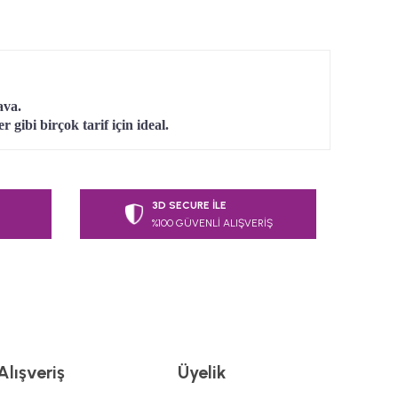
ava.
 gibi birçok tarif için ideal.
 tarafımıza iletebilirsiniz.
3D SECURE İLE
%100 GÜVENLİ ALIŞVERİŞ
Alışveriş
Üyelik