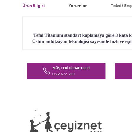
Ürün Bilgisi
Yorumlar
Taksit Seç
Tefal Titanium standart kaplamaya göre 3 kata 
Üstün indüksiyon teknolojisi sayesinde hızlı ve eşit
Bu ürünün fiyat bilgisi, resim, ürün açıklamalarında v
Görüş ve önerileriniz için teşekkür ederiz.
MÜŞTERİ HİZMETLERİ
0 216 572 12 89
Ürün resmi kalitesiz, bozuk veya görüntülenemiyor.
Ürün açıklamasında eksik bilgiler bulunuyor.
Ürün bilgilerinde hatalar bulunuyor.
Ürün fiyatı diğer sitelerden daha pahalı.
Bu ürüne benzer farklı alternatifler olmalı.