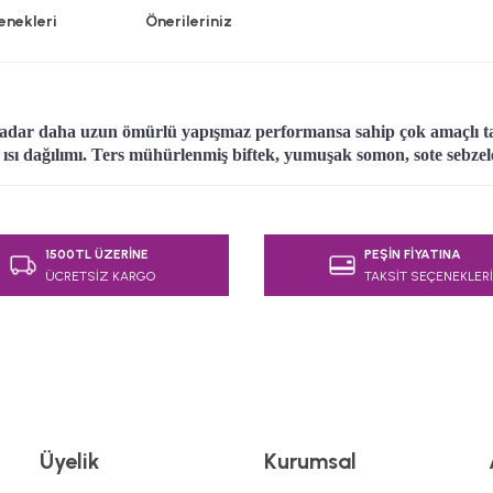
enekleri
Önerileriniz
kadar daha uzun ömürlü yapışmaz performansa sahip çok amaçlı t
 ısı dağılımı. Ters mühürlenmiş biftek, yumuşak somon, sote sebzeler
e diğer konularda yetersiz gördüğünüz noktaları öneri formunu kullanarak
1500TL ÜZERİNE
PEŞİN FİYATINA
Bu ürüne ilk yorumu siz yapın!
ÜCRETSİZ KARGO
TAKSİT SEÇENEKLERİ
Yorum Yaz
Üyelik
Kurumsal