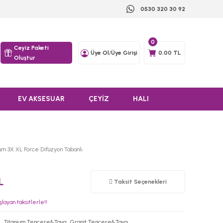
0530 320 30 92
0
Ceyiz Paketi
Üye Ol
/
Üye Girişi
0,00 TL
Oluştur
EV AKSESUAR
ÇEYİZ
HALI
yum 3X XL Force Difüzyon Tabanlı
L
Taksit Seçenekleri
layan taksitlerle!!
Titanium Tencere&Tava
,
Granit Tencere&Tava