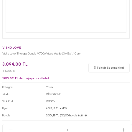
VİSKO LOVE
Visko Love Therapy Double V7006 Visco Yastık 60x43x11/10 cm
3.094,00 TL
Taksit Seçenekleri
4.420,00 TL
*
593,02 TL
den başlayan taksitlerle!!
Kategori
Yastık
Marka
VİSKO LOVE
Stok Kodu
V7006
Fiyat
4.018,18 TL + KDV
Havale
3.001,18 TL (%3,00 havale indirimi)