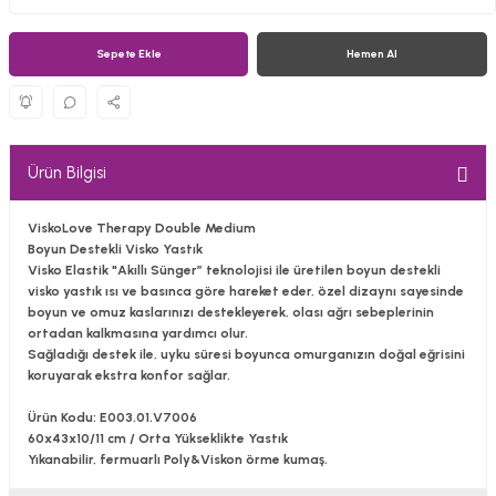
Sepete Ekle
Hemen Al
Ürün Bilgisi
ViskoLove Therapy Double Medium
Boyun Destekli Visko Yastık
Visko Elastik "Akıllı Sünger” teknolojisi ile üretilen boyun destekli
visko yastık ısı ve basınca göre hareket eder, özel dizaynı sayesinde
boyun ve omuz kaslarınızı destekleyerek, olası ağrı sebeplerinin
ortadan kalkmasına yardımcı olur.
Sağladığı destek ile, uyku süresi boyunca omurganızın doğal eğrisini
koruyarak ekstra konfor sağlar.
Ürün Kodu: E003.01.V7006
60x43x10/11 cm / Orta Yükseklikte Yastık
Yıkanabilir, fermuarlı Poly&Viskon örme kumaş.