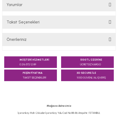
Yorumlar
Taksit Seçenekleri
Bu ürüne ilk yorumu siz yapın!
Önerileriniz
Yorum Yaz
Bu ürünün fiyat bilgisi, resim, ürün açıklamalarında ve diğer
konularda yetersiz gördüğünüz noktaları öneri formunu
MÜŞTERİ HİZMETLERİ
1500TL ÜZERİNE
kullanarak tarafımıza iletebilirsiniz.
0 216 572 12 89
ÜCRETSİZ KARGO
Görüş ve önerileriniz için teşekkür ederiz.
PEŞİN FİYATINA
3D SECURE İLE
TAKSİT SEÇENEKLERİ
%100 GÜVENLİ ALIŞVERİŞ
Ürün resmi kalitesiz, bozuk veya görüntülenemiyor.
Ürün açıklamasında eksik bilgiler bulunuyor.
Ürün bilgilerinde hatalar bulunuyor.
Ürün fiyatı diğer sitelerden daha pahalı.
Mağaza Adresimiz
Bu ürüne benzer farklı alternatifler olmalı.
İçerenköy Mah. Üsküdar İçerenköy Yolu Cad. No:88-86 Ataşehir / İSTANBUL