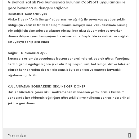
ViskoPad Yatak Pedi kumaşında bulunan CoolSoft uygulaması ile
gece boyunca ısı dengesi sağlanır.
Kesintisiz, Konforlu Uyku
Visko Elastik "Akıllı Sünger” vücut ısısı ve ağırlığı ile yavaş yavaş vücut şeklini
aldığı için vücut üstünde basınç minimum seviyeye iner. Vücut üstünde basınç
olmadığı için damarlarda sıkışma olmaz, kan akışı devam eder ve uyurken
dönme ihtiyacı yaratan uyuşma hissetmezsiniz. Böylelikle kesintisiz ve sağlıklı
bir uykuya sahip olursunuz.
Sağlıklı, Dinlendirici Uyku
Basınçsız ortamda vücudunuz baştan sona eşit olarak destek görür. Yatağınız
her bölgenin ağırlığına göre şekil alır. Baş, boyun, sırt, bel, kalça, diz ve bilekler
olarak her noktadan destek alırsınız, böylece eklem ve omurga kaynaklı
ağrılarınız giderilir.
KULLANIMDAN SONRA KENDİ ŞEKLİNE GERİ DÖNER
Hafiza hücreleri içeren akıllı malzemeden imal edilen yataklarımız kullanım
esnasında her bölgenin ağırlığına göre şekil alır ve kullanım sonrasında orjinal
şekline geri döner.
Yorumlar