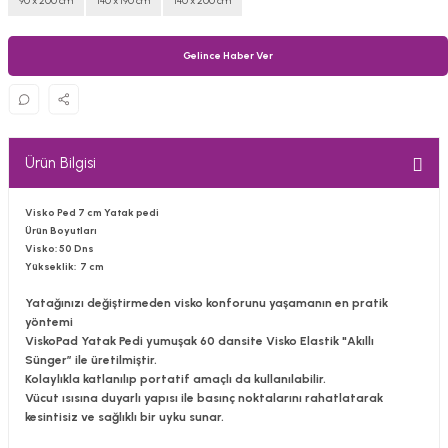
90 x 200 cm
140 x 190 cm
140 x 200 cm
Gelince Haber Ver
Ürün Bilgisi
Visko Ped 7 cm Yatak pedi
Ürün Boyutları
Visko:
50 Dns
Yükseklik:
7 cm
Yatağınızı değiştirmeden visko konforunu yaşamanın en pratik
yöntemi
ViskoPad Yatak Pedi yumuşak 60 dansite Visko Elastik "Akıllı
Sünger” ile üretilmiştir.
Kolaylıkla katlanılıp portatif amaçlı da kullanılabilir.
Vücut ısısına duyarlı yapısı ile basınç noktalarını rahatlatarak
kesintisiz ve sağlıklı bir uyku sunar.