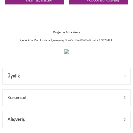
TAKSİT SEÇENEKLERİ
%100 GÜVENLİ ALIŞVERİŞ
Ürün resmi kalitesiz, bozuk veya görüntülenemiyor.
Ürün açıklamasında eksik bilgiler bulunuyor.
Ürün bilgilerinde hatalar bulunuyor.
Ürün fiyatı diğer sitelerden daha pahalı.
Mağaza Adresimiz
Bu ürüne benzer farklı alternatifler olmalı.
İçerenköy Mah. Üsküdar İçerenköy Yolu Cad. No:88-86 Ataşehir / İSTANBUL
Gönder
Üyelik
Kurumsal
Alışveriş