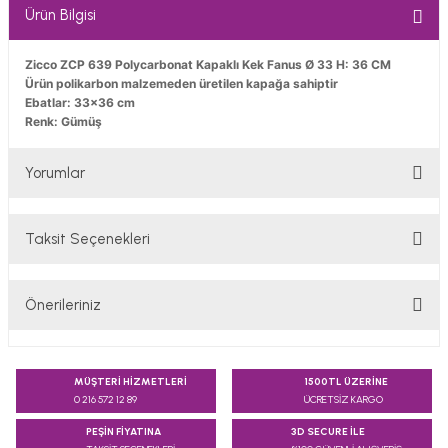
Ürün Bilgisi
Zicco ZCP 639 Polycarbonat Kapaklı Kek Fanus Ø 33 H: 36 CM
Ürün polikarbon malzemeden üretilen kapağa sahiptir
Ebatlar: 33x36 cm
Renk: Gümüş
Yorumlar
Taksit Seçenekleri
Bu ürüne ilk yorumu siz yapın!
Önerileriniz
Yorum Yaz
Bu ürünün fiyat bilgisi, resim, ürün açıklamalarında ve diğer
konularda yetersiz gördüğünüz noktaları öneri formunu
MÜŞTERİ HİZMETLERİ
1500TL ÜZERİNE
kullanarak tarafımıza iletebilirsiniz.
0 216 572 12 89
ÜCRETSİZ KARGO
Görüş ve önerileriniz için teşekkür ederiz.
PEŞİN FİYATINA
3D SECURE İLE