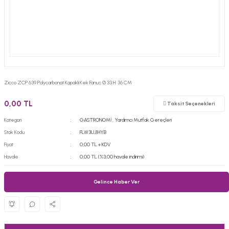
Zicco ZCP 639 Polycarbonat Kapaklı Kek Fanus Ø 33 H: 36 CM
0,00 TL
Taksit Seçenekleri
Kategori
GASTRONOMİ
,
Yardımcı Mutfak Gereçleri
Stok Kodu
FLW3UJ1HYB
Fiyat
0,00 TL + KDV
Havale
0,00 TL (%3,00 havale indirimi)
Gelince Haber Ver